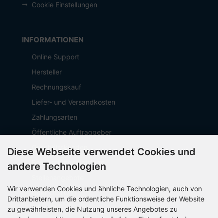
Cookie Einstellungen
INFORMATIONEN
Online Support
Hersteller
Rechnungskauf
Liefer- und Versandkosten
Zahlungsarten
Öffentliche Auftraggeber
Geschäftskunden
Diese Webseite verwendet Cookies und
Beschaffungsplattform
andere Technologien
Stellenangebote
Wir verwenden Cookies und ähnliche Technologien, auch von
Über OCTO IT
Drittanbietern, um die ordentliche Funktionsweise der Website
Sitemap
zu gewährleisten, die Nutzung unseres Angebotes zu