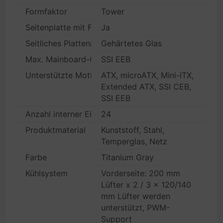
Formfaktor
Tower
Seitenplatte mit Fenster
Ja
Seitliches Plattenmaterial mit Fenster
Gehärtetes Glas
Max. Mainboard-Größe
SSI EEB
Unterstützte Motherboards
ATX, microATX, Mini-ITX,
Extended ATX, SSI CEB,
SSI EEB
Anzahl interner Einbauschächte
24
Produktmaterial
Kunststoff, Stahl,
Temperglas, Netz
Farbe
Titanium Gray
Kühlsystem
Vorderseite: 200 mm
Lüfter x 2 / 3 x 120/140
mm Lüfter werden
unterstützt, PWM-
Support