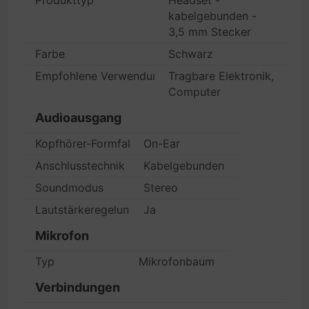
Produkttyp
Headset -
kabelgebunden -
3,5 mm Stecker
Farbe
Schwarz
Empfohlene Verwendung
Tragbare Elektronik,
Computer
Audioausgang
Kopfhörer-Formfaktor
On-Ear
Anschlusstechnik
Kabelgebunden
Soundmodus
Stereo
Lautstärkeregelung im Kabel
Ja
Mikrofon
Typ
Mikrofonbaum
Verbindungen