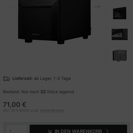
pier, Folien, Etiketten
to & Video
nstige Netzwerkgeräte
schen & Tragebehältnisse
sche Tinten Minen
ner
ndhelds und Navigation
SB Hub
behör Drucker
-Server
ebcams
 Zubehör
behör CD-/DVD-Rohlinge
anner Zubehör
behör divers
blet Zubehör
Lieferzeit:
ab Lager, 1-3 Tage
behör Mobiltelefone
Bestand: Nur noch
22
Stück lagernd
71,00 €
splayzubehör
inkl. 19 % MwSt. zzgl.
Versandkosten
IN DEN WARENKORB