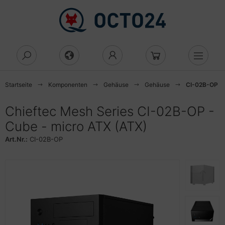
Alles anzeigen aus Computing
Alles anzeigen aus Display
Alles anzeigen aus Arbeitsspeicher
Alles anzeigen aus Eingabegeräte
Alles anzeigen aus Laufwerke
Alles anzeigen aus Netzwerk
Alles anzeigen aus Netzwerkgeräte
Alles anzeigen aus
Alles anzeigen aus Server
Alles anzeigen aus Toner, Tinte &
Alles anzeigen aus Zubehör
Alles anzeigen aus Mehr
Alles anzeigen aus Audio & Hifi
Alles anzeigen aus Büroartikel
D/DVD/BluRay
tzwerksicherheit
ucker
Cs
gital Signage
eicher
aus
tenne
cess Point
gnetische Laufwerke
ku & Batterie
dio & Hifi
adsets
tenvernichter
Startseite
Komponenten
Gehäuse
Gehäuse
CI-02B-OP
uRay-Brenner
rewall
 Drucker
anner
achbildschirm
ezialspeicher
nstiges
tzwerkgeräte
idge
cks
splayschutz
pfhörer
cher
ktiergeräte
Chieftec Mesh Series CI-02B-OP -
luRay-Combo
zenz
ucker
Cube - micro ATX (ATX)
lekommunikation
V
statur
nverter
tzwerksicherheit
rver
ash-Speicher
utsprecher
roartikel
miniergeräte
Art.Nr.:
CI-02B-OP
behör Laufwerke CD/DVD
tzwerksicherheit
uckertinte
int of Sale
ateway
berwachungskameras
orage
bel & Adapter
dien Player
dner und Register
chnäppchen
curity-Lizenzen
rbbänder
eamer
ub
schalter
romversorgung
degeräte
krofone
rdnungssysteme
ftware
lament für 3D-Drucker
amer Zubehör
peater
behör Netzwerk
ubehör USV
edien
ceiver
hreibwaren
behör Netzwerksicherheit
ltifunktionsgeräte
splay
uter
dien Magnetisch
undkarten
schenrechner