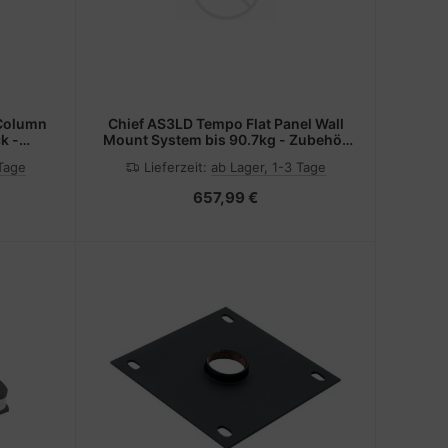
 Column
Chief AS3LD Tempo Flat Panel Wall
k -
Mount System bis 90.7kg - Zubehör
TFT/LCD-TV
 Tage
Lieferzeit:
ab Lager, 1-3 Tage
)
657,99 €