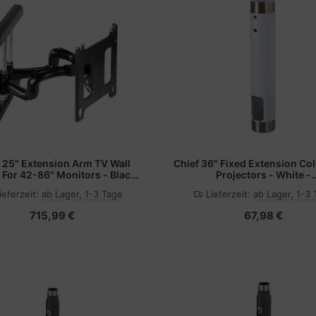
 25" Extension Arm TV Wall
Chief 36" Fixed Extension Co
 For 42-86" Monitors - Black -
Projectors - White -
stigungskit (Wandmontage,
Montagekomponente
ieferzeit:
ab Lager, 1-3 Tage
Lieferzeit:
ab Lager, 1-3
Dual-Schwenkarm)
(Erweiterungsständer
715,99 €
67,98 €