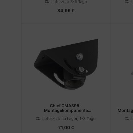
Lieferzeit:
3-5 Tage
L
84,99 €
Chief CMA395 -
Montagekomponente
Montag
(Deckenlasche)
Lieferzeit:
ab Lager, 1-3 Tage
L
71,00 €