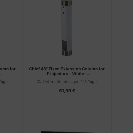
lumn for
Chief 48" Fixed Extension Column for
Projectors - White -
Montagekomponente
 Tage
Lieferzeit:
ab Lager, 1-3 Tage
)
(Erweiterungsständer)
51,99 €