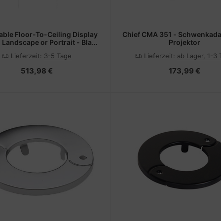
able Floor-To-Ceiling Display
Chief CMA 351 - Schwenkadap
 Landscape or Portrait - Black
Projektor
tagekomponente (Boden-zu-
Lieferzeit:
3-5 Tage
Lieferzeit:
ab Lager, 1-3
Decke-Befestigung)
513,98 €
173,99 €