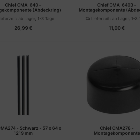
Chief CMA-640 -
Chief CMA-640B -
gekomponente (Abdeckring)
Montagekomponente (Abdec
ieferzeit:
ab Lager, 1-3 Tage
Lieferzeit:
ab Lager, 1-3
26,99 €
11,00 €
CMA274 - Schwarz - 57 x 64 x
Chief CMA278 -
1219 mm
Montagekomponente
(Abschlusskappe) - Vinyl - 