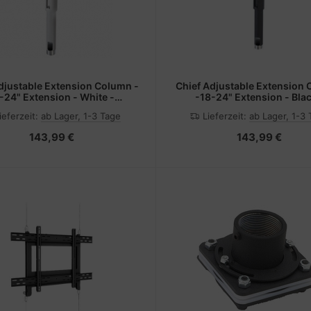
djustable Extension Column -
Chief Adjustable Extension
-24" Extension - White -
-18-24" Extension - Blac
Montagekomponente
Montagekomponente
ieferzeit:
ab Lager, 1-3 Tage
Lieferzeit:
ab Lager, 1-3
(Erweiterungsständer)
(Erweiterungsständer
143,99 €
143,99 €