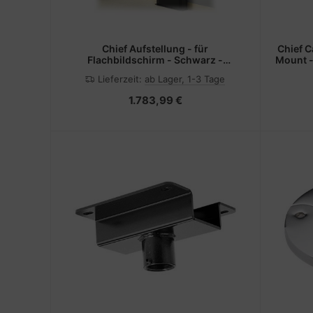
Chief Aufstellung - für
Chief C
Flachbildschirm - Schwarz -
Mount -
Bildschirmgröße: 127-203.2 cm
- Mon
Lieferzeit:
ab Lager, 1-3 Tage
(50"-80")
1.783,99 €