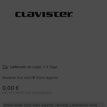
pier, Folien, Etiketten
to & Video
hler
nstige Netzwerkgeräte
schen & Tragebehältnisse
sche Tinten Minen
ner
ndhelds und Navigation
ufwerke CD/DVD/BluRay
SB Hub
behör Drucker
-Server
inboards
ebcams
 Zubehör
tzteile
behör CD-/DVD-Rohlinge
anner Zubehör
tzwerkadapter / Schnittstellen
behör divers
blet Zubehör
ozessoren
Lieferzeit:
ab Lager, 1-3 Tage
behör Mobiltelefone
D & Festplatten
Bestand: Nur noch
0
Stück lagernd
splayzubehör
behör Mainboards
0,00 €
inkl. 19 % MwSt. zzgl.
Versandkosten
behör Modding
Artikel leider nicht mehr lagernd, nächster Liefertermin nicht