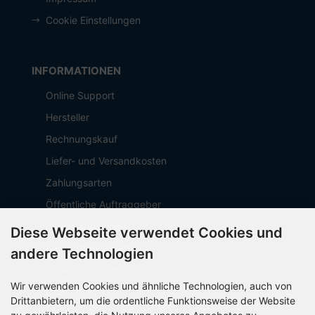
Cookie Einstellungen
INFORMATIONEN
Online Support
Hersteller
Rechnungskauf
Liefer- und Versandkosten
Zahlungsarten
Öffentliche Auftraggeber
Geschäftskunden
Diese Webseite verwendet Cookies und
Beschaffungsplattform
andere Technologien
Stellenangebote
Wir verwenden Cookies und ähnliche Technologien, auch von
Über OCTO IT
Drittanbietern, um die ordentliche Funktionsweise der Website
Sitemap