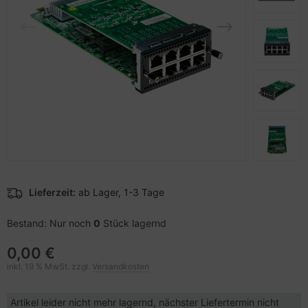
pier, Folien, Etiketten
to & Video
hler
nstige Netzwerkgeräte
schen & Tragebehältnisse
sche Tinten Minen
ner
ndhelds und Navigation
ufwerke CD/DVD/BluRay
SB Hub
behör Drucker
-Server
inboards
ebcams
 Zubehör
tzteile
behör CD-/DVD-Rohlinge
anner Zubehör
tzwerkadapter / Schnittstellen
behör divers
blet Zubehör
ozessoren
Lieferzeit:
ab Lager, 1-3 Tage
behör Mobiltelefone
D & Festplatten
Bestand: Nur noch
0
Stück lagernd
splayzubehör
behör Mainboards
0,00 €
inkl. 19 % MwSt. zzgl.
Versandkosten
behör Modding
Artikel leider nicht mehr lagernd, nächster Liefertermin nicht