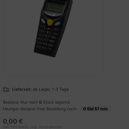
pier, Folien, Etiketten
hler
nstige Netzwerkgeräte
schen & Tragebehältnisse
sche Tinten Minen
ner
ufwerke CD/DVD/BluRay
SB Hub
behör Drucker
inboards
ebcams
tzteile
behör CD-/DVD-Rohlinge
tzwerkadapter / Schnittstellen
behör divers
ozessoren
D & Festplatten
Lieferzeit:
ab Lager, 1-3 Tage
behör Mainboards
Bestand: Nur noch
0
Stück lagernd
Heutiger Versand Ihrer Bestellung noch:
0 Std 57 min
behör Modding
0,00 €
inkl. 19 % MwSt. zzgl.
Versandkosten