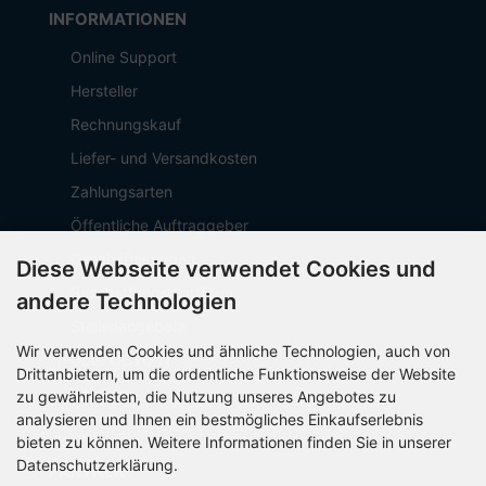
INFORMATIONEN
Online Support
Hersteller
Rechnungskauf
Liefer- und Versandkosten
Zahlungsarten
Öffentliche Auftraggeber
Geschäftskunden
Diese Webseite verwendet Cookies und
Beschaffungsplattform
andere Technologien
Stellenangebote
Wir verwenden Cookies und ähnliche Technologien, auch von
Über OCTO IT
Drittanbietern, um die ordentliche Funktionsweise der Website
Sitemap
zu gewährleisten, die Nutzung unseres Angebotes zu
analysieren und Ihnen ein bestmögliches Einkaufserlebnis
bieten zu können. Weitere Informationen finden Sie in unserer
Datenschutzerklärung.
PARTNER