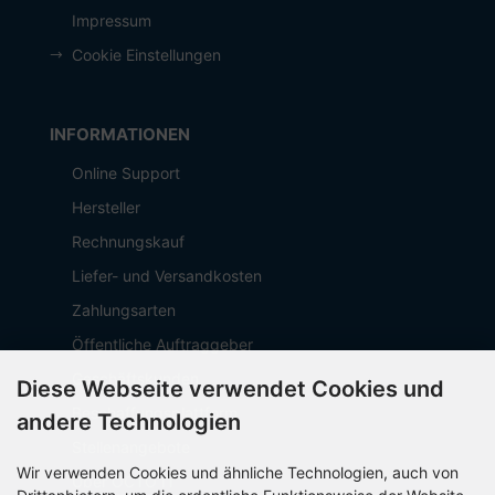
Impressum
Cookie Einstellungen
INFORMATIONEN
Online Support
Hersteller
Rechnungskauf
Liefer- und Versandkosten
Zahlungsarten
Öffentliche Auftraggeber
Geschäftskunden
Diese Webseite verwendet Cookies und
Beschaffungsplattform
andere Technologien
Stellenangebote
Wir verwenden Cookies und ähnliche Technologien, auch von
Über OCTO IT