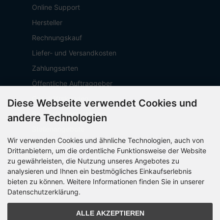
Online Support
Hersteller
Rechnungskauf
Liefer- und Versandkosten
Zahlungsarten
Öffentliche Auftraggeber
Geschäftskunden
Diese Webseite verwendet Cookies und
Beschaffungsplattform
andere Technologien
Stellenangebote
Wir verwenden Cookies und ähnliche Technologien, auch von
Über OCTO IT
Drittanbietern, um die ordentliche Funktionsweise der Website
Sitemap
zu gewährleisten, die Nutzung unseres Angebotes zu
analysieren und Ihnen ein bestmögliches Einkaufserlebnis
bieten zu können. Weitere Informationen finden Sie in unserer
Datenschutzerklärung.
PARTNER
ALLE AKZEPTIEREN