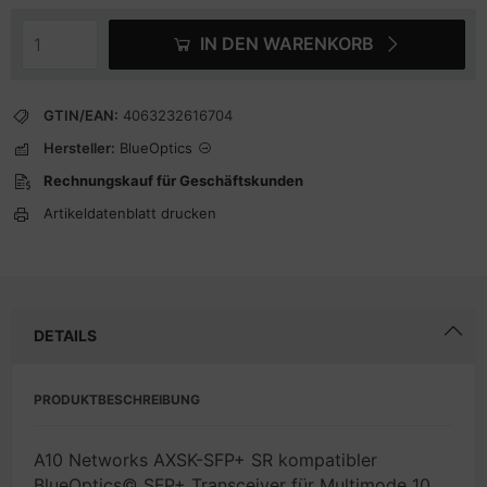
IN DEN WARENKORB
GTIN/EAN:
4063232616704
Hersteller:
BlueOptics
Rechnungskauf für Geschäftskunden
Artikeldatenblatt drucken
DETAILS
PRODUKTBESCHREIBUNG
A10 Networks AXSK-SFP+ SR kompatibler
BlueOptics© SFP+ Transceiver für Multimode 10