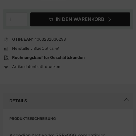
IN DEN WARENKORB
GTIN/EAN:
4063232630298
Hersteller:
BlueOptics
Rechnungskauf für Geschäftskunden
Artikeldatenblatt drucken
DETAILS
PRODUKTBESCHREIBUNG
Accedian Networks 7SR-000 kompatibler