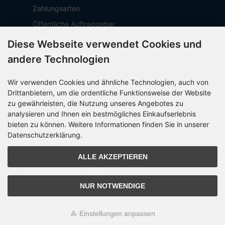
Zahlungsarten
Öffentliche Auftraggeber
Geschäftskunden
Diese Webseite verwendet Cookies und
Beschaffungsplattform
andere Technologien
Stellenangebote
Wir verwenden Cookies und ähnliche Technologien, auch von
Über OCTO IT
Drittanbietern, um die ordentliche Funktionsweise der Website
Sitemap
zu gewährleisten, die Nutzung unseres Angebotes zu
analysieren und Ihnen ein bestmögliches Einkaufserlebnis
bieten zu können. Weitere Informationen finden Sie in unserer
Datenschutzerklärung.
PARTNER
ALLE AKZEPTIEREN
NUR NOTWENDIGE
Alle Preise inkl. gesetzl. MwSt. zzgl.
Versandkosten
. Die durchgestrichenen Preise
Einstellungen anpassen
entsprechen dem bisherigen Preis bei OCTO24.com.