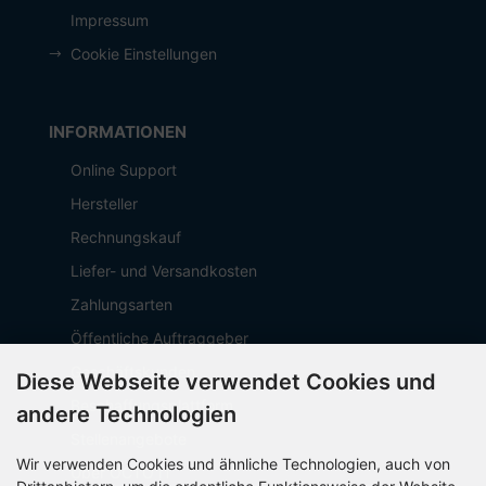
Impressum
Cookie Einstellungen
INFORMATIONEN
Online Support
Hersteller
Rechnungskauf
Liefer- und Versandkosten
Zahlungsarten
Öffentliche Auftraggeber
Geschäftskunden
Diese Webseite verwendet Cookies und
Beschaffungsplattform
andere Technologien
Stellenangebote
Wir verwenden Cookies und ähnliche Technologien, auch von
Über OCTO IT