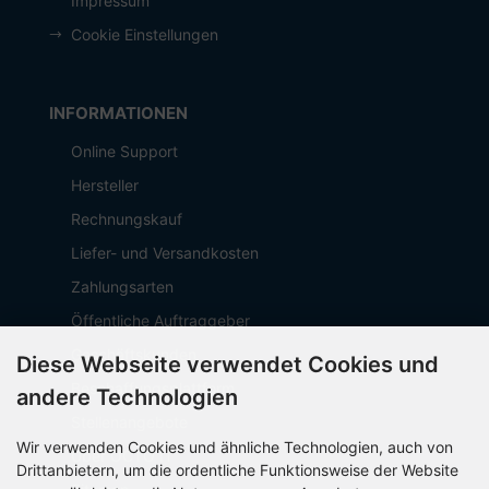
Impressum
Cookie Einstellungen
INFORMATIONEN
Online Support
Hersteller
Rechnungskauf
Liefer- und Versandkosten
Zahlungsarten
Öffentliche Auftraggeber
Geschäftskunden
Diese Webseite verwendet Cookies und
Beschaffungsplattform
andere Technologien
Stellenangebote
Wir verwenden Cookies und ähnliche Technologien, auch von
Über OCTO IT
Drittanbietern, um die ordentliche Funktionsweise der Website