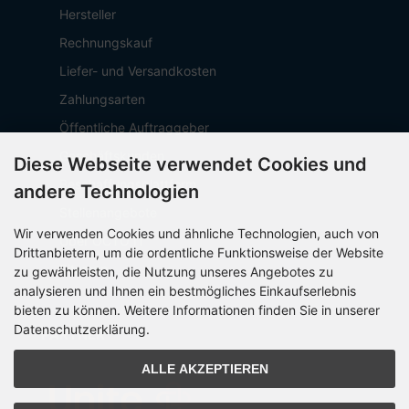
Hersteller
Rechnungskauf
Liefer- und Versandkosten
Zahlungsarten
Öffentliche Auftraggeber
Geschäftskunden
Diese Webseite verwendet Cookies und
Beschaffungsplattform
andere Technologien
Stellenangebote
Wir verwenden Cookies und ähnliche Technologien, auch von
Über OCTO IT
Drittanbietern, um die ordentliche Funktionsweise der Website
Sitemap
zu gewährleisten, die Nutzung unseres Angebotes zu
analysieren und Ihnen ein bestmögliches Einkaufserlebnis
bieten zu können. Weitere Informationen finden Sie in unserer
Datenschutzerklärung.
PARTNER
ALLE AKZEPTIEREN