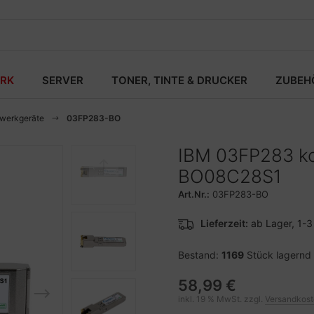
RK
SERVER
TONER, TINTE & DRUCKER
ZUBEH
zwerkgeräte
03FP283-BO
IBM 03FP283 ko
BO08C28S1
Art.Nr.:
03FP283-BO
Lieferzeit:
ab Lager, 1-
Bestand:
1169
Stück lagernd
58,99 €
inkl. 19 % MwSt. zzgl.
Versandkos