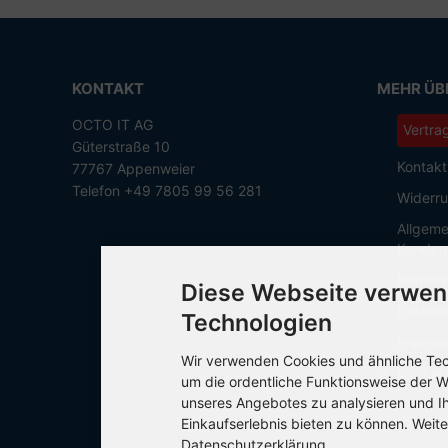
KONTAKT
MEHR ÜBE
OCTO IT AG
Vertra
Güterstraße 10
Kontakt
77767 Appenweier
Telefon +49 7805 99 56 281
Widerru
Allgeme
Kunden
Hinweis
Diese Webseite verwen
Datensc
Technologien
Impres
Wir verwenden Cookies und ähnliche Tech
Cookie 
um die ordentliche Funktionsweise der W
unseres Angebotes zu analysieren und I
Einkaufserlebnis bieten zu können. Weite
Datenschutzerklärung.