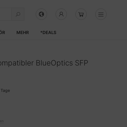
ÖR
MEHR
*DEALS
mpatibler BlueOptics SFP
3 Tage
ten