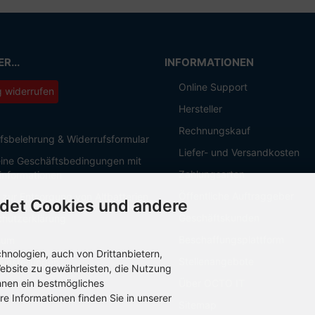
R...
INFORMATIONEN
Online Support
g widerrufen
Hersteller
Rechnungskauf
fsbelehrung & Widerrufsformular
Liefer- und Versandkosten
ine Geschäftsbedingungen mit
Zahlungsarten
informationen
Öffentliche Auftraggeber
 zur Entsorgung von Altbatterien
det Cookies und andere
Geschäftskunden
hutzerklärung
Beschaffungsplattform
sum
nologien, auch von Drittanbietern,
Stellenangebote
Einstellungen
ebsite zu gewährleisten, die Nutzung
hnen ein bestmögliches
Über OCTO IT
re Informationen finden Sie in unserer
Sitemap