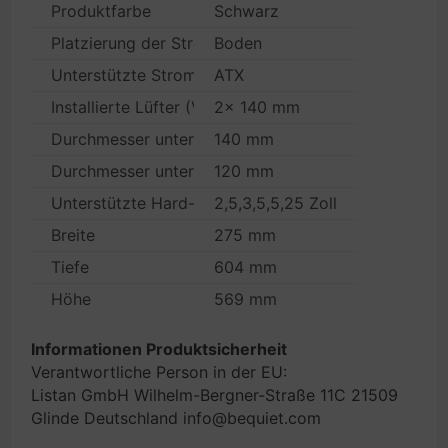
Produktfarbe
Schwarz
Platzierung der Stromversorgung
Boden
Unterstützte Stromversorgungs-Formfaktoren
ATX
Installierte Lüfter (Vorderseite)
2x 140 mm
Durchmesser unterstützte Vorderseitenlüfter
140 mm
Durchmesser unterstützte Seitenlüfter
120 mm
Unterstützte Hard-Disk Drive Größen
2,5,3,5,5,25 Zoll
Breite
275 mm
Tiefe
604 mm
Höhe
569 mm
Informationen Produktsicherheit
Verantwortliche Person in der EU:
Listan GmbH Wilhelm-Bergner-Straße 11C 21509
Glinde Deutschland info@bequiet.com