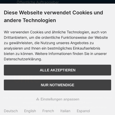
Öffentliche Auftraggeber
Geschäftskunden
Diese Webseite verwendet Cookies und
Beschaffungsplattform
andere Technologien
Stellenangebote
Wir verwenden Cookies und ähnliche Technologien, auch von
Über OCTO IT
Drittanbietern, um die ordentliche Funktionsweise der Website
Sitemap
zu gewährleisten, die Nutzung unseres Angebotes zu
analysieren und Ihnen ein bestmögliches Einkaufserlebnis
bieten zu können. Weitere Informationen finden Sie in unserer
Datenschutzerklärung.
PARTNER
ALLE AKZEPTIEREN
NUR NOTWENDIGE
Alle Preise inkl. gesetzl. MwSt. zzgl.
Versandkosten
. Die durchgestrichenen Preise
Einstellungen anpassen
entsprechen dem bisherigen Preis bei OCTO24.com.
OCTO24.com © 2026 | Template © 2009-2026 by modified eCommerce
Deutsch
English
French
Italian
Espanol
Shopsoftware