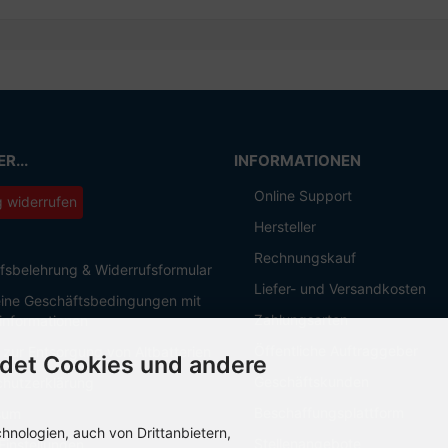
R...
INFORMATIONEN
Online Support
g widerrufen
Hersteller
Rechnungskauf
fsbelehrung & Widerrufsformular
Liefer- und Versandkosten
ine Geschäftsbedingungen mit
Zahlungsarten
informationen
Öffentliche Auftraggeber
 zur Entsorgung von Altbatterien
det Cookies und andere
Geschäftskunden
hutzerklärung
Beschaffungsplattform
sum
nologien, auch von Drittanbietern,
Stellenangebote
Einstellungen