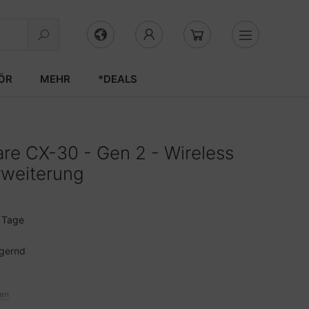
ÖR
MEHR
*DEALS
re CX-30 - Gen 2 - Wireless
rweiterung
3 Tage
agernd
ten