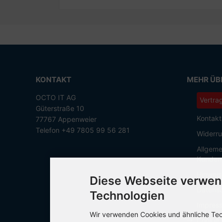
KONTAKT
MEHR ÜBE
OCTO IT AG
Vertra
Güterstraße 10
Kontakt
77767 Appenweier
Telefon +49 7805 99 56 281
Widerru
Allgeme
Kunden
Hinweis
Diese Webseite verwen
Datensc
Technologien
Impres
Wir verwenden Cookies und ähnliche Tech
Cookie 