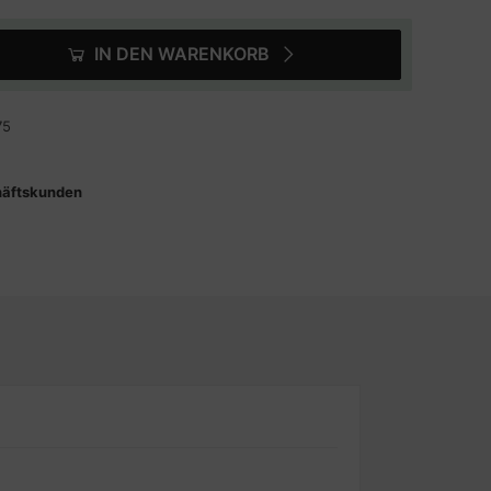
IN DEN WARENKORB
75
häftskunden