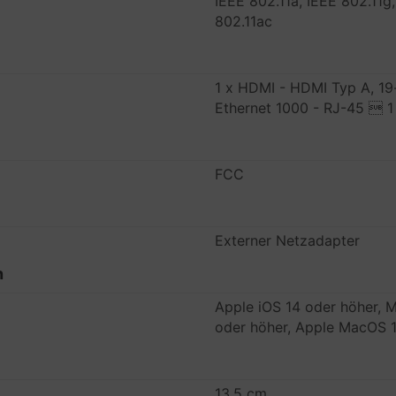
IEEE 802.11a, IEEE 802.11g,
802.11ac
1 x HDMI - HDMI Typ A, 19
Ethernet 1000 - RJ-45  1
FCC
Externer Netzadapter
n
Apple iOS 14 oder höher, M
oder höher, Apple MacOS 1
13.5 cm