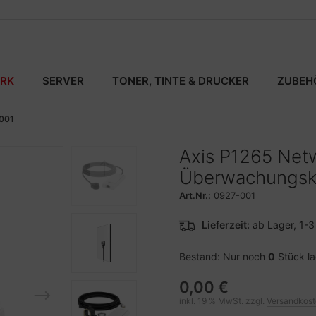
RK
SERVER
TONER, TINTE & DRUCKER
ZUBEH
001
Axis P1265 Net
Überwachungs
Art.Nr.:
0927-001
Lieferzeit:
ab Lager, 1-
Bestand: Nur noch
0
Stück l
0,00 €
inkl. 19 % MwSt. zzgl.
Versandkos