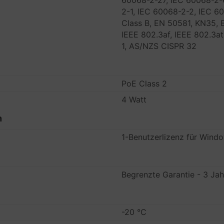
60068-2-27, IEC 60068-2-6
2-1, IEC 60068-2-2, IEC 6
Class B, EN 50581, KN35, 
IEEE 802.3af, IEEE 802.3a
1, AS/NZS CISPR 32
PoE Class 2
4 Watt
n
1-Benutzerlizenz für Win
Begrenzte Garantie - 3 Jah
-20 °C