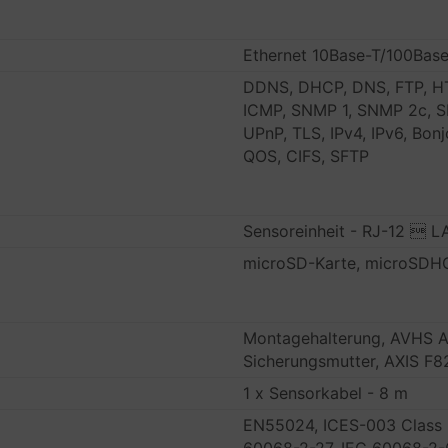
Ethernet 10Base-T/100Bas
DDNS, DHCP, DNS, FTP, HT
ICMP, SNMP 1, SNMP 2c, S
UPnP, TLS, IPv4, IPv6, Bon
QOS, CIFS, SFTP
Sensoreinheit - RJ-12  L
microSD-Karte, microSDH
Montagehalterung, AVHS Au
Sicherungsmutter, AXIS F8
1 x Sensorkabel - 8 m
EN55024, ICES-003 Class 