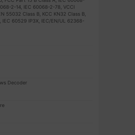
, FCC Part 15 B Class A, IEC 60068-
0068-2-14, IEC 60068-2-78, VCCI
EN 55032 Class B, KCC KN32 Class B,
t, IEC 60529 IP3X, IEC/EN/UL 62368-
dows Decoder
re