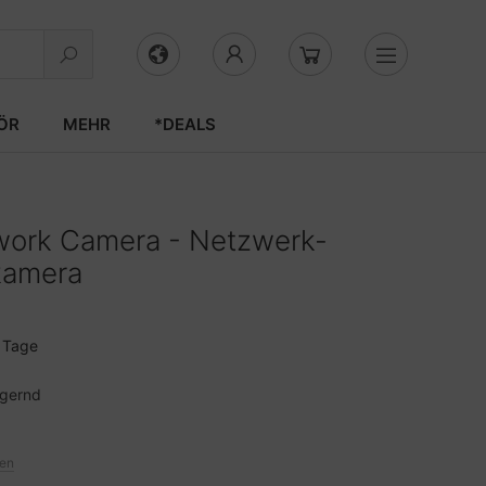
ÖR
MEHR
*DEALS
work Camera - Netzwerk-
kamera
3 Tage
agernd
ten