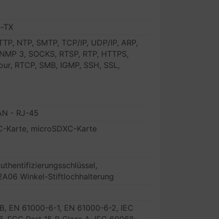
e-TX
TP, NTP, SMTP, TCP/IP, UDP/IP, ARP,
NMP 3, SOCKS, RTSP, RTP, HTTPS,
jour, RTCP, SMB, IGMP, SSH, SSL,
AN - RJ-45
C-Karte, microSDXC-Karte
thentifizierungsschlüssel,
2A06 Winkel-Stiftlochhalterung
B, EN 61000-6-1, EN 61000-6-2, IEC