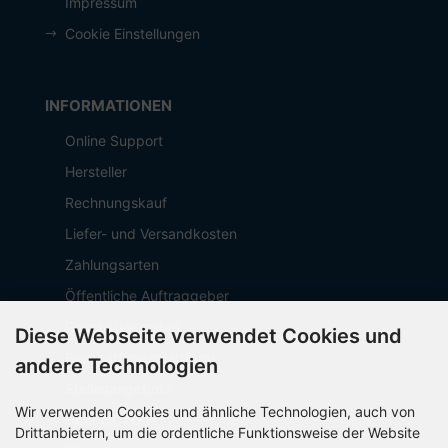
Impressum
Cookie Einstellungen
INFORMATIONEN
Online Support
Hersteller
Rechnungskauf
Liefer- und Versandkosten
Zahlungsarten
Öffentliche Auftraggeber
Geschäftskunden
Diese Webseite verwendet Cookies und
Beschaffungsplattform
andere Technologien
Stellenangebote
Wir verwenden Cookies und ähnliche Technologien, auch von
Über OCTO IT
Drittanbietern, um die ordentliche Funktionsweise der Website