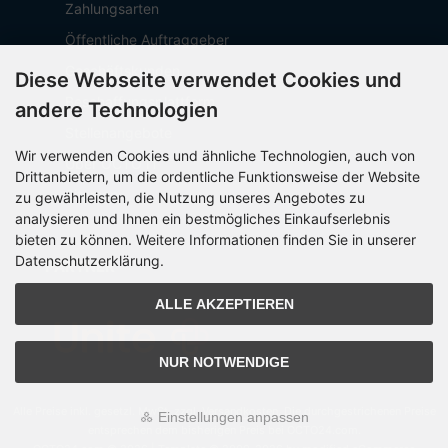
Zahlungsarten
Öffentliche Auftraggeber
Geschäftskunden
Diese Webseite verwendet Cookies und
Beschaffungsplattform
andere Technologien
Stellenangebote
Wir verwenden Cookies und ähnliche Technologien, auch von
Über OCTO IT
Drittanbietern, um die ordentliche Funktionsweise der Website
Sitemap
zu gewährleisten, die Nutzung unseres Angebotes zu
analysieren und Ihnen ein bestmögliches Einkaufserlebnis
bieten zu können. Weitere Informationen finden Sie in unserer
Datenschutzerklärung.
PARTNER
ALLE AKZEPTIEREN
NUR NOTWENDIGE
Alle Preise inkl. gesetzl. MwSt. zzgl.
Versandkosten
. Die durchgestrichenen Preise
Einstellungen anpassen
entsprechen dem bisherigen Preis bei OCTO24.com.