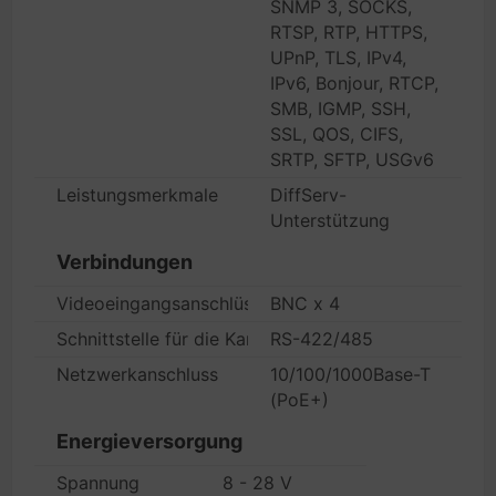
SNMP 3, SOCKS,
RTSP, RTP, HTTPS,
UPnP, TLS, IPv4,
IPv6, Bonjour, RTCP,
SMB, IGMP, SSH,
SSL, QOS, CIFS,
SRTP, SFTP, USGv6
Leistungsmerkmale
DiffServ-
Unterstützung
Verbindungen
Videoeingangsanschlüsse
BNC x 4
Schnittstelle für die Kamerasteuerung (PTZ)
RS-422/485
Netzwerkanschluss
10/100/1000Base-T
(PoE+)
Energieversorgung
Spannung
8 - 28 V