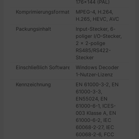
176x144 (PAL)
Komprimierungsformat
MPEG-4, H.264,
H.265, HEVC, AVC
Packungsinhalt
Input-Stecker, 6-
poliger I/O-Stecker,
2 x 2-polige
RS485/RS422-
Stecker
Einschließlich Software (Y)
Windows Decoder
1-Nutzer-Lizenz
Kennzeichnung
EN 61000-3-2, EN
61000-3-3,
EN55024, EN
61000-6-1, ICES-
003 Klasse A, EN
61000-6-2, IEC
60068-2-27, IEC
60068-2-6, FCC