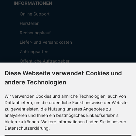
INFORMATIONEN
Online Support
Hersteller
Rechnungskauf
Liefer- und Versandkosten
Zahlungsarten
Öffentliche Auftraggeber
Geschäftskunden
Diese Webseite verwendet Cookies und
Beschaffungsplattform
andere Technologien
Stellenangebote
Wir verwenden Cookies und ähnliche Technologien, auch von
Über OCTO IT
Drittanbietern, um die ordentliche Funktionsweise der Website
Sitemap
zu gewährleisten, die Nutzung unseres Angebotes zu
analysieren und Ihnen ein bestmögliches Einkaufserlebnis
bieten zu können. Weitere Informationen finden Sie in unserer
Datenschutzerklärung.
PARTNER