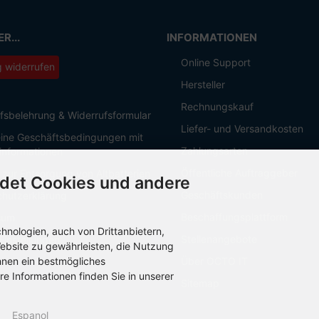
R...
INFORMATIONEN
Online Support
g widerrufen
Hersteller
Rechnungskauf
fsbelehrung & Widerrufsformular
Liefer- und Versandkosten
ine Geschäftsbedingungen mit
Zahlungsarten
informationen
Öffentliche Auftraggeber
 zur Entsorgung von Altbatterien
det Cookies und andere
Geschäftskunden
hutzerklärung
Beschaffungsplattform
sum
nologien, auch von Drittanbietern,
Stellenangebote
Einstellungen
ebsite zu gewährleisten, die Nutzung
hnen ein bestmögliches
Über OCTO IT
re Informationen finden Sie in unserer
Sitemap
Espanol