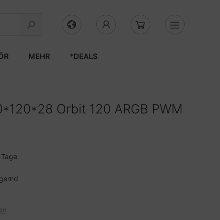
ÖR
MEHR
*DEALS
20*120*28 Orbit 120 ARGB PWM
3 Tage
agernd
ten