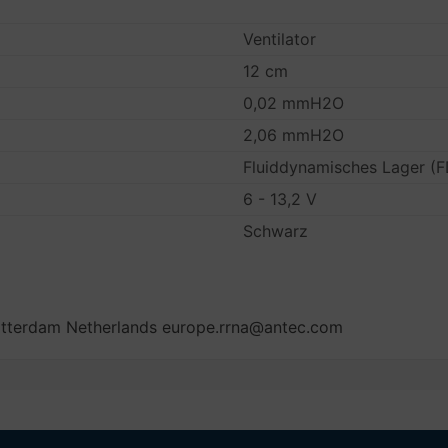
Ventilator
12 cm
0,02 mmH2O
2,06 mmH2O
Fluiddynamisches Lager (
6 - 13,2 V
Schwarz
otterdam Netherlands europe.rrna@antec.com