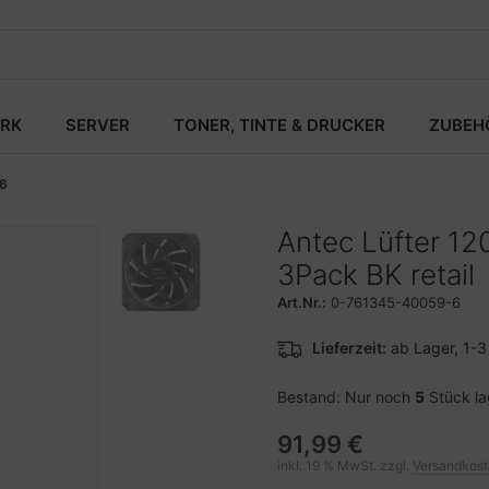
RK
SERVER
TONER, TINTE & DRUCKER
ZUBEH
6
Antec Lüfter 1
3Pack BK retail
Art.Nr.:
0-761345-40059-6
Lieferzeit:
ab Lager, 1-
Bestand: Nur noch
5
Stück l
91,99 €
inkl. 19 % MwSt. zzgl.
Versandkos