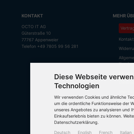
KONTAKT
MEHR ÜBE
OCTO IT AG
Vertra
Güterstraße 10
Kontakt
77767 Appenweier
Telefon +49 7805 99 56 281
Widerru
Allgeme
Kunden
Hinweis
Diese Webseite verwen
Datensc
Technologien
Impres
Wir verwenden Cookies und ähnliche Tech
Cookie 
um die ordentliche Funktionsweise der W
unseres Angebotes zu analysieren und I
Einkaufserlebnis bieten zu können. Weite
Datenschutzerklärung.
Deutsch
English
French
Italian