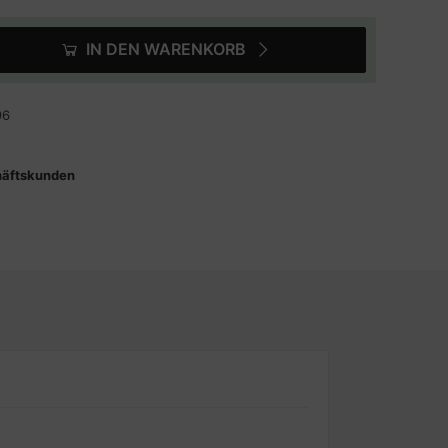
IN DEN WARENKORB
96
häftskunden