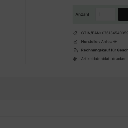
Anzahl
GTIN/EAN:
07613454005
Hersteller:
Antec
Rechnungskauf für Gesc
Artikeldatenblatt drucken