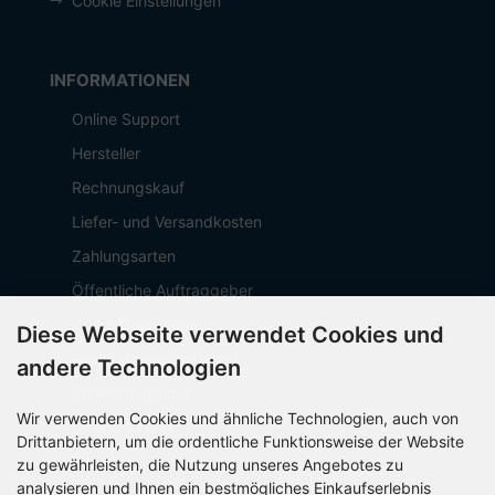
Cookie Einstellungen
INFORMATIONEN
Online Support
Hersteller
Rechnungskauf
Liefer- und Versandkosten
Zahlungsarten
Öffentliche Auftraggeber
Geschäftskunden
Diese Webseite verwendet Cookies und
Beschaffungsplattform
andere Technologien
Stellenangebote
Wir verwenden Cookies und ähnliche Technologien, auch von
Über OCTO IT
Drittanbietern, um die ordentliche Funktionsweise der Website
Sitemap
zu gewährleisten, die Nutzung unseres Angebotes zu
analysieren und Ihnen ein bestmögliches Einkaufserlebnis