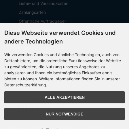
Liefer- und Versandkosten
Zahlungsarten
Öffentliche Auftraggeber
Geschäftskunden
Diese Webseite verwendet Cookies und
Beschaffungsplattform
andere Technologien
Stellenangebote
Wir verwenden Cookies und ähnliche Technologien, auch von
Über OCTO IT
Drittanbietern, um die ordentliche Funktionsweise der Website
Sitemap
zu gewährleisten, die Nutzung unseres Angebotes zu
analysieren und Ihnen ein bestmögliches Einkaufserlebnis
bieten zu können. Weitere Informationen finden Sie in unserer
Datenschutzerklärung.
PARTNER
ALLE AKZEPTIEREN
NUR NOTWENDIGE
Alle Preise inkl. gesetzl. MwSt. zzgl.
Versandkosten
. Die durchgestrichenen Preise