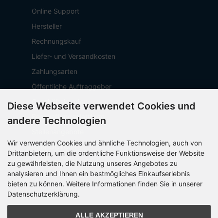
Online Support
Hersteller
Rechnungskauf
Liefer- und Versandkosten
Zahlungsarten
Öffentliche Auftraggeber
Geschäftskunden
Diese Webseite verwendet Cookies und
Beschaffungsplattform
andere Technologien
Stellenangebote
Wir verwenden Cookies und ähnliche Technologien, auch von
Über OCTO IT
Drittanbietern, um die ordentliche Funktionsweise der Website
Sitemap
zu gewährleisten, die Nutzung unseres Angebotes zu
analysieren und Ihnen ein bestmögliches Einkaufserlebnis
bieten zu können. Weitere Informationen finden Sie in unserer
Datenschutzerklärung.
PARTNER
ALLE AKZEPTIEREN