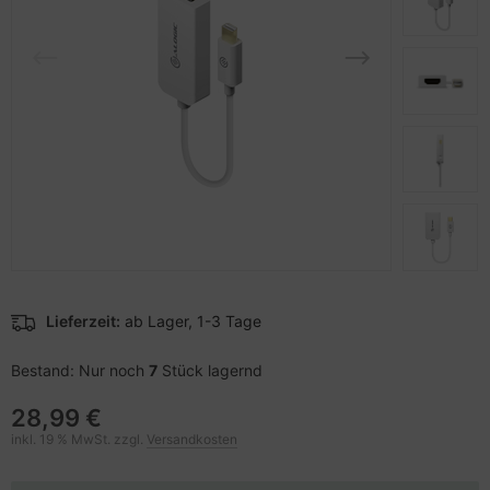
pier, Folien, Etiketten
to & Video
hler
nstige Netzwerkgeräte
sche Tinten Minen
ner
ndhelds und Navigation
ufwerke CD/DVD/BluRay
behör Drucker
-Server
inboards
 Zubehör
tzteile
anner Zubehör
tzwerkadapter / Schnittstellen
blet Zubehör
ozessoren
Lieferzeit:
ab Lager, 1-3 Tage
behör Mobiltelefone
D & Festplatten
Bestand: Nur noch
7
Stück lagernd
splayzubehör
behör Mainboards
28,99 €
behör Modding
inkl. 19 % MwSt. zzgl.
Versandkosten