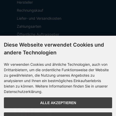
Hersteller
Rechnungskauf
Liefer- und Versandkosten
Zahlungsarten
Öffentliche Auftraggeber
Geschäftskunden
Diese Webseite verwendet Cookies und
Beschaffungsplattform
andere Technologien
Stellenangebote
Wir verwenden Cookies und ähnliche Technologien, auch von
Über OCTO IT
Drittanbietern, um die ordentliche Funktionsweise der Website
Sitemap
zu gewährleisten, die Nutzung unseres Angebotes zu
analysieren und Ihnen ein bestmögliches Einkaufserlebnis
bieten zu können. Weitere Informationen finden Sie in unserer
Datenschutzerklärung.
PARTNER
ALLE AKZEPTIEREN