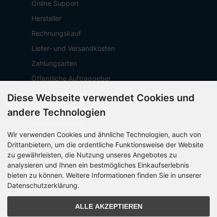
Online Support
Hersteller
Rechnungskauf
Liefer- und Versandkosten
Zahlungsarten
Öffentliche Auftraggeber
Geschäftskunden
Diese Webseite verwendet Cookies und
Beschaffungsplattform
andere Technologien
Stellenangebote
Wir verwenden Cookies und ähnliche Technologien, auch von
Über OCTO IT
Drittanbietern, um die ordentliche Funktionsweise der Website
Sitemap
zu gewährleisten, die Nutzung unseres Angebotes zu
analysieren und Ihnen ein bestmögliches Einkaufserlebnis
bieten zu können. Weitere Informationen finden Sie in unserer
Datenschutzerklärung.
PARTNER
ALLE AKZEPTIEREN