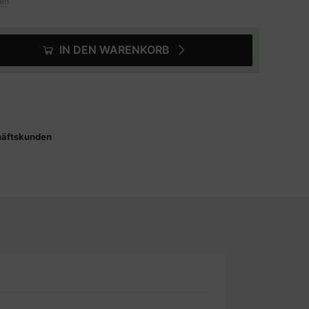
ten
IN DEN WARENKORB
5
häftskunden