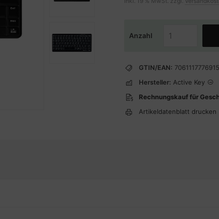
inkl. 19 % MwSt. zzgl.
Versandkos
Anzahl
GTIN/EAN:
706111777691
Hersteller:
Active Key
Rechnungskauf für Gesc
Artikeldatenblatt drucken