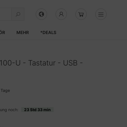
ÖR
MEHR
*DEALS
100-U - Tastatur - USB -
3 Tage
lung noch:
23 Std 33 min