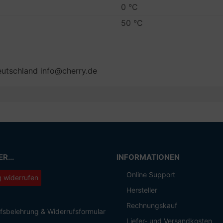
0 °C
50 °C
utschland info@cherry.de
R...
INFORMATIONEN
Online Support
g widerrufen
Hersteller
Rechnungskauf
fsbelehrung & Widerrufsformular
Liefer- und Versandkosten