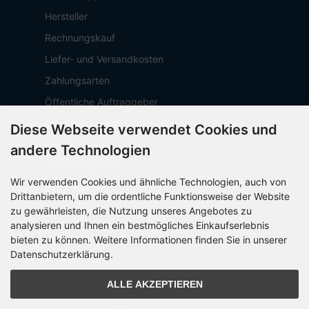
Hersteller
Rechnungskauf
Liefer- und Versandkosten
Zahlungsarten
Öffentliche Auftraggeber
Geschäftskunden
Diese Webseite verwendet Cookies und
Beschaffungsplattform
andere Technologien
Stellenangebote
Wir verwenden Cookies und ähnliche Technologien, auch von
Über OCTO IT
Drittanbietern, um die ordentliche Funktionsweise der Website
Sitemap
zu gewährleisten, die Nutzung unseres Angebotes zu
analysieren und Ihnen ein bestmögliches Einkaufserlebnis
bieten zu können. Weitere Informationen finden Sie in unserer
Datenschutzerklärung.
PARTNER
ALLE AKZEPTIEREN