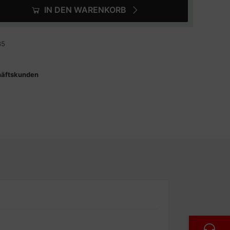
IN DEN WARENKORB
35
häftskunden