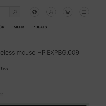
ÖR
MEHR
*DEALS
ireless mouse HP.EXPBG.009
3 Tage
ten