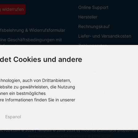
Online Support
g widerrufen
Hersteller
Rechnungskauf
fsbelehrung & Widerrufsformular
Liefer- und Versandkosten
ine Geschäftsbedingungen mit
Zahlungsarten
informationen
Öffentliche Auftraggeber
 zur Entsorgung von Altbatterien
det Cookies und andere
Geschäftskunden
hutzerklärung
Beschaffungsplattform
sum
nologien, auch von Drittanbietern,
Stellenangebote
Einstellungen
ebsite zu gewährleisten, die Nutzung
hnen ein bestmögliches
Über OCTO IT
re Informationen finden Sie in unserer
Sitemap
Espanol
. MwSt. zzgl.
Versandkosten
. Die durchgestrichenen Preise entsprechen dem bisherige
OCTO24.com © 2026 | Template © 2009-2026 by modified eCommerce Shopsoftwar
mod
ified eCommerce Shopsoftware © 2009-2026