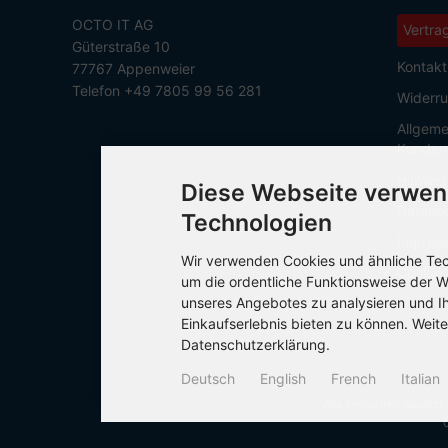
OCTO IT AG
Vertra
Güterstraße 10
Kontakt
77767 Appenweier
Telefon +49 7805 99 56 281
Widerru
Allgeme
Kunden
Hinweis
Diese Webseite verwen
Datensc
Technologien
Impres
Wir verwenden Cookies und ähnliche Tech
Cookie 
um die ordentliche Funktionsweise der W
unseres Angebotes zu analysieren und I
Einkaufserlebnis bieten zu können. Weite
Datenschutzerklärung.
Deutsch
English
French
Italian
Alle Preise inkl. gesetzl