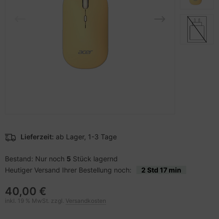
pier, Folien, Etiketten
to & Video
nstige Netzwerkgeräte
schen & Tragebehältnisse
sche Tinten Minen
ner
ndhelds und Navigation
SB Hub
behör Drucker
-Server
ebcams
 Zubehör
behör CD-/DVD-Rohlinge
anner Zubehör
behör divers
blet Zubehör
Lieferzeit:
ab Lager, 1-3 Tage
behör Mobiltelefone
Bestand: Nur noch
5
Stück lagernd
Heutiger Versand Ihrer Bestellung noch:
2 Std 17 min
splayzubehör
40,00 €
inkl. 19 % MwSt. zzgl.
Versandkosten