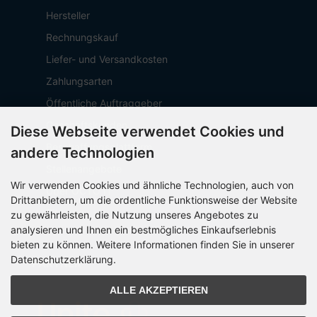
Hersteller
Rechnungskauf
Liefer- und Versandkosten
Zahlungsarten
Öffentliche Auftraggeber
Geschäftskunden
Diese Webseite verwendet Cookies und
Beschaffungsplattform
andere Technologien
Stellenangebote
Wir verwenden Cookies und ähnliche Technologien, auch von
Über OCTO IT
Drittanbietern, um die ordentliche Funktionsweise der Website
Sitemap
zu gewährleisten, die Nutzung unseres Angebotes zu
analysieren und Ihnen ein bestmögliches Einkaufserlebnis
bieten zu können. Weitere Informationen finden Sie in unserer
Datenschutzerklärung.
PARTNER
ALLE AKZEPTIEREN