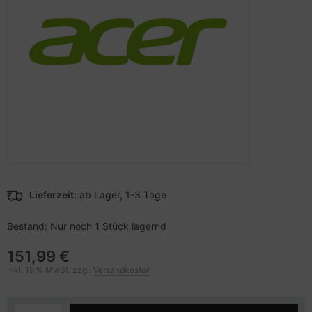
pier, Folien, Etiketten
to & Video
nstige Netzwerkgeräte
schen & Tragebehältnisse
sche Tinten Minen
ner
ndhelds und Navigation
SB Hub
behör Drucker
-Server
ebcams
 Zubehör
behör CD-/DVD-Rohlinge
anner Zubehör
behör divers
blet Zubehör
Lieferzeit:
ab Lager, 1-3 Tage
behör Mobiltelefone
Bestand: Nur noch
1
Stück lagernd
splayzubehör
151,99 €
inkl. 19 % MwSt. zzgl.
Versandkosten