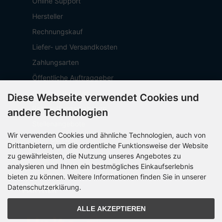
Online Support
Hersteller
Rechnungskauf
Liefer- und Versandkosten
Zahlungsarten
Öffentliche Auftraggeber
Geschäftskunden
Diese Webseite verwendet Cookies und
Beschaffungsplattform
andere Technologien
Stellenangebote
Wir verwenden Cookies und ähnliche Technologien, auch von
Über OCTO IT
Drittanbietern, um die ordentliche Funktionsweise der Website
Sitemap
zu gewährleisten, die Nutzung unseres Angebotes zu
analysieren und Ihnen ein bestmögliches Einkaufserlebnis
bieten zu können. Weitere Informationen finden Sie in unserer
Datenschutzerklärung.
PARTNER
ALLE AKZEPTIEREN