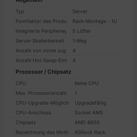
Typ
Server
Formfaktor des Produktes
Rack-Montage - 1U
Integrierte Peripheriegeräte
5 Lüfter
Server-Skalierbarkeit
1-Weg
Anzahl von vorne zugänglicher Einbauschächte
4
Anzahl Hot-Swap-Einbauschächte
4
Prozessor / Chipsatz
CPU
Keine CPU
Max. Prozessoranzahl
1
CPU-Upgrade-Möglichkeit
Upgradefähig
CPU-Anschluss
Socket AM5
Chipsatz
AMD B650
Bezeichnung des Motherboard
ASRock Rack