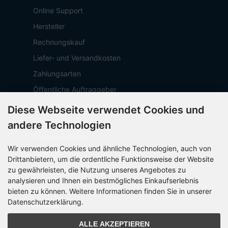
Online Support
Hersteller
Rechnungskauf
Liefer- und Versandkosten
Zahlungsarten
Öffentliche Auftraggeber
Geschäftskunden
Diese Webseite verwendet Cookies und
Beschaffungsplattform
andere Technologien
Stellenangebote
Wir verwenden Cookies und ähnliche Technologien, auch von
Über OCTO IT
Drittanbietern, um die ordentliche Funktionsweise der Website
Sitemap
zu gewährleisten, die Nutzung unseres Angebotes zu
analysieren und Ihnen ein bestmögliches Einkaufserlebnis
bieten zu können. Weitere Informationen finden Sie in unserer
Datenschutzerklärung.
PARTNER
ALLE AKZEPTIEREN