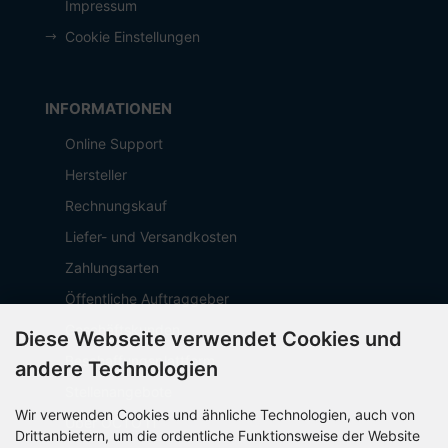
Impressum
Cookie Einstellungen
INFORMATIONEN
Online Support
Hersteller
Rechnungskauf
Liefer- und Versandkosten
Zahlungsarten
Öffentliche Auftraggeber
Geschäftskunden
Diese Webseite verwendet Cookies und
Beschaffungsplattform
andere Technologien
Stellenangebote
Wir verwenden Cookies und ähnliche Technologien, auch von
Über OCTO IT
Drittanbietern, um die ordentliche Funktionsweise der Website