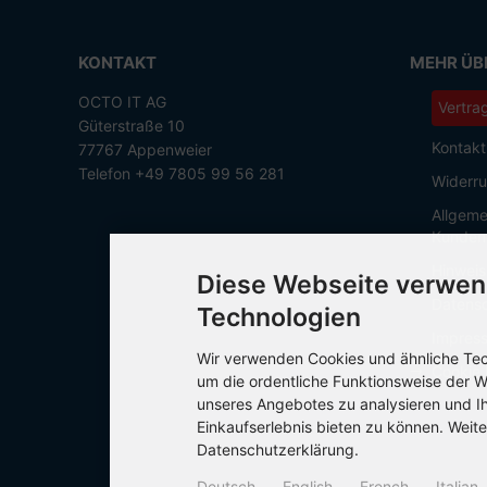
KONTAKT
MEHR ÜBE
OCTO IT AG
Vertra
Güterstraße 10
Kontakt
77767 Appenweier
Telefon +49 7805 99 56 281
Widerru
Allgeme
Kunden
Hinweis
Diese Webseite verwen
Datensc
Technologien
Impres
Wir verwenden Cookies und ähnliche Tech
Cookie 
um die ordentliche Funktionsweise der W
unseres Angebotes zu analysieren und I
Einkaufserlebnis bieten zu können. Weite
Datenschutzerklärung.
Deutsch
English
French
Italian