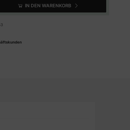
IN DEN WARENKORB
53
häftskunden