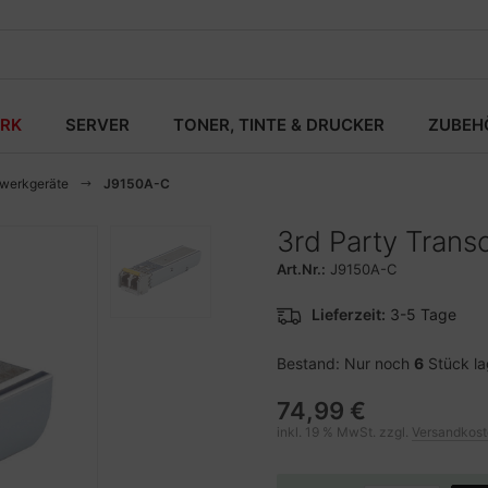
RK
SERVER
TONER, TINTE & DRUCKER
ZUBEH
zwerkgeräte
J9150A-C
3rd Party Trans
Art.Nr.:
J9150A-C
Lieferzeit:
3-5 Tage
Bestand: Nur noch
6
Stück l
74,99 €
inkl. 19 % MwSt. zzgl.
Versandkos