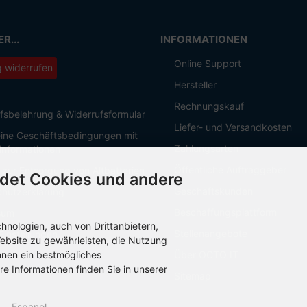
R...
INFORMATIONEN
Online Support
g widerrufen
Hersteller
Rechnungskauf
fsbelehrung & Widerrufsformular
Liefer- und Versandkosten
ine Geschäftsbedingungen mit
Zahlungsarten
informationen
Öffentliche Auftraggeber
 zur Entsorgung von Altbatterien
det Cookies und andere
Geschäftskunden
hutzerklärung
Beschaffungsplattform
sum
nologien, auch von Drittanbietern,
Stellenangebote
Einstellungen
ebsite zu gewährleisten, die Nutzung
hnen ein bestmögliches
Über OCTO IT
re Informationen finden Sie in unserer
Sitemap
Espanol