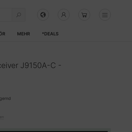
ÖR
MEHR
*DEALS
ceiver J9150A-C -
agernd
ten