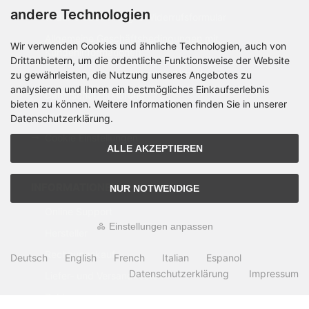
andere Technologien
Widerrufsbelehrung & Widerrufsformular
Allgemeine Geschäftsbedingungen mit
Wir verwenden Cookies und ähnliche Technologien, auch von
Kundeninformationen
Drittanbietern, um die ordentliche Funktionsweise der Website
Hinweis zur Entsorgung von Altbatterien
zu gewährleisten, die Nutzung unseres Angebotes zu
analysieren und Ihnen ein bestmögliches Einkaufserlebnis
Datenschutzerklärung
bieten zu können. Weitere Informationen finden Sie in unserer
Impressum
Datenschutzerklärung.
Cookie Einstellungen
ALLE AKZEPTIEREN
INFORMATIONEN
NUR NOTWENDIGE
Online Support
Einstellungen anpassen
Hersteller
Rechnungskauf
Deutsch
English
French
Italian
Espanol
Datenschutzerklärung
Impressum
Liefer- und Versandkosten
Zahlungsarten