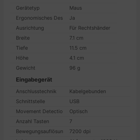
Gerätetyp
Maus
Ergonomisches Design
Ja
Ausrichtung
Für Rechtshänder
Breite
7.1 cm
Tiefe
11.5 cm
Höhe
4.1 cm
Gewicht
96 g
Eingabegerät
Anschlusstechnik
Kabelgebunden
Schnittstelle
USB
Movement Detection Technologie
Optisch
Anzahl Tasten
7
Bewegungsauflösung
7200 dpi