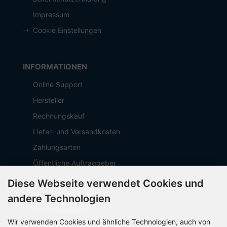
Impressum
Cookie Einstellungen
INFORMATIONEN
Online Support
Hersteller
Rechnungskauf
Liefer- und Versandkosten
Zahlungsarten
Öffentliche Auftraggeber
Geschäftskunden
Diese Webseite verwendet Cookies und
Beschaffungsplattform
andere Technologien
Stellenangebote
Wir verwenden Cookies und ähnliche Technologien, auch von
Über OCTO IT