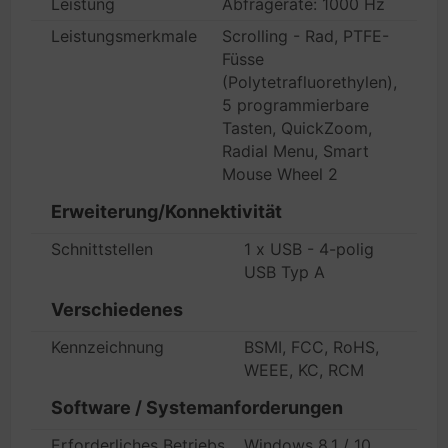
Leistung
Abfragerate: 1000 Hz
Leistungsmerkmale
Scrolling - Rad, PTFE-
Füsse
(Polytetrafluorethylen),
5 programmierbare
Tasten, QuickZoom,
Radial Menu, Smart
Mouse Wheel 2
Erweiterung/Konnektivität
Schnittstellen
1 x USB - 4-polig
USB Typ A
Verschiedenes
Kennzeichnung
BSMI, FCC, RoHS,
WEEE, KC, RCM
Software / Systemanforderungen
Erforderliches Betriebssystem
Windows 8.1 / 10,