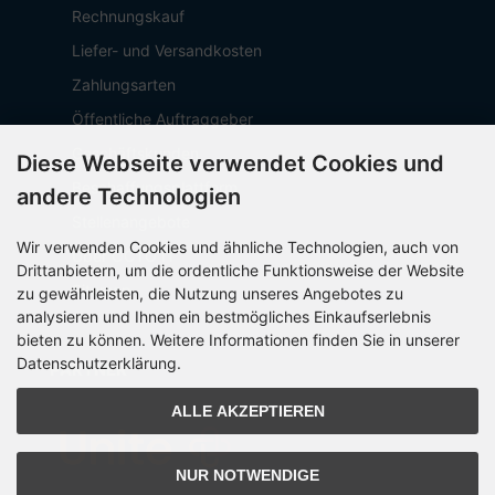
Rechnungskauf
Liefer- und Versandkosten
Zahlungsarten
Öffentliche Auftraggeber
Geschäftskunden
Diese Webseite verwendet Cookies und
Beschaffungsplattform
andere Technologien
Stellenangebote
Wir verwenden Cookies und ähnliche Technologien, auch von
Über OCTO IT
Drittanbietern, um die ordentliche Funktionsweise der Website
Sitemap
zu gewährleisten, die Nutzung unseres Angebotes zu
analysieren und Ihnen ein bestmögliches Einkaufserlebnis
bieten zu können. Weitere Informationen finden Sie in unserer
Datenschutzerklärung.
PARTNER
ALLE AKZEPTIEREN
NUR NOTWENDIGE