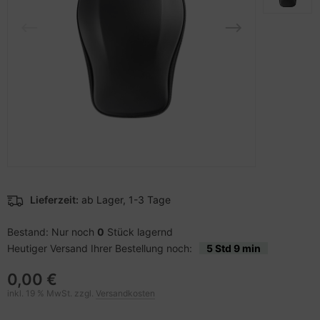
pier, Folien, Etiketten
to & Video
nstige Netzwerkgeräte
schen & Tragebehältnisse
sche Tinten Minen
ner
ndhelds und Navigation
SB Hub
behör Drucker
-Server
ebcams
 Zubehör
behör CD-/DVD-Rohlinge
anner Zubehör
behör divers
blet Zubehör
Lieferzeit:
ab Lager, 1-3 Tage
behör Mobiltelefone
Bestand: Nur noch
0
Stück lagernd
Heutiger Versand Ihrer Bestellung noch:
5 Std 9 min
splayzubehör
0,00 €
inkl. 19 % MwSt. zzgl.
Versandkosten