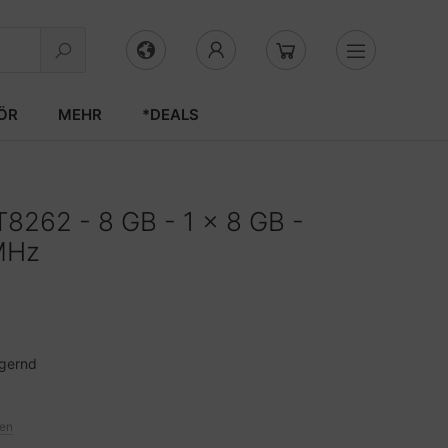
ÖR
MEHR
*DEALS
8262 - 8 GB - 1 x 8 GB -
MHz
agernd
ten