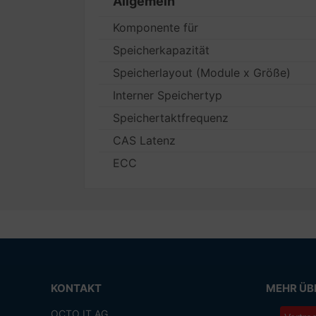
Allgemein
Komponente für
Speicherkapazität
Speicherlayout (Module x Größe)
Interner Speichertyp
Speichertaktfrequenz
CAS Latenz
ECC
KONTAKT
MEHR ÜBE
OCTO IT AG