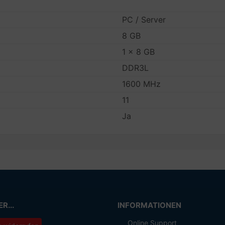
PC / Server
8 GB
1 x 8 GB
DDR3L
1600 MHz
11
Ja
R...
INFORMATIONEN
Online Support