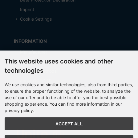
Imprint
Cookie Settings
INFORMATION
Manufacturer
This website uses cookies and other
Shipping costs
technologies
Payment Methods
about OCTO IT
We use cookies and similar technologies, also from third parties,
Sitemap
to ensure the proper functioning of the website, to analyze the
use of our offer and to be able to offer you the best possible
shopping experience. You can find more information in our
privacy policy.
PARTNER
ACCEPT ALL