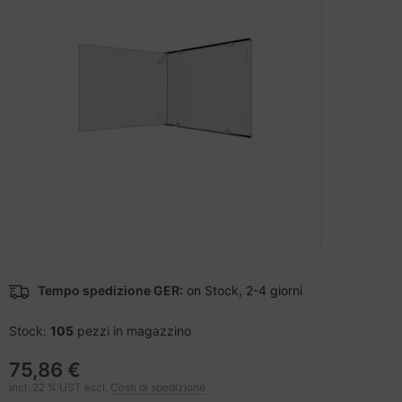
cessori per telefoni cellulari
difica accessori
nstige Netzwerkgeräte
ampante per accessori
sche Tinten Minen
splay
tzteile
ner della stampante
spositivi portatili e di navigazione
tzwerkadapter / Schnittstellen
to e video
ù fresco
-Server
ocessore
oiettore
hede grafiche
anner Zubehör
hede madri
Tempo spedizione GER:
on Stock, 2-4 giorni
cessori da esposizione
D e dischi rigidi
Stock:
105
pezzi in magazzino
behör Mainboards
75,86 €
incl. 22 % UST escl.
Costi di spedizione