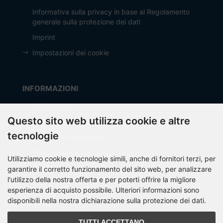
Informativa sulla privacy in base al Regolamento
generale sulla protezione dei dati
Imprint
Impostazioni dei cookie
INFORMAZIONI
Produttore
Questo sito web utilizza cookie e altre
Spese di spedizione
tecnologie
Modalità di pagamento
Informazioni su OCTO IT
Utilizziamo cookie e tecnologie simili, anche di fornitori terzi, per
Sitemap
garantire il corretto funzionamento del sito web, per analizzare
l'utilizzo della nostra offerta e per poterti offrire la migliore
esperienza di acquisto possibile. Ulteriori informazioni sono
disponibili nella nostra dichiarazione sulla protezione dei dati.
PARTNER
TUTTI ACCETTANO