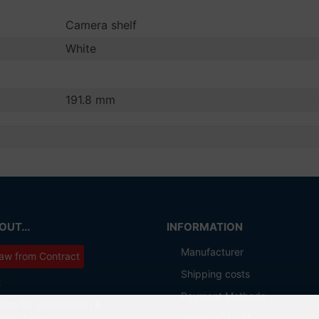
Camera shelf
White
191.8 mm
UT...
INFORMATION
Manufacturer
aw from Contract
Shipping costs
t
Payment Methods
ions for cancellation &
about OCTO IT
ation form