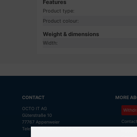
Features
Product type:
Product colour:
Weight & dimensions
Width:
CONTACT
MORE ABO
OCTO IT AG
Withdr
Güterstraße 10
Contac
77767 Appenweier
Telefon +49 7805 99 56 281
Instruct
Cancell