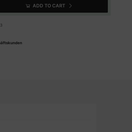
ADD TO CART
43
häftskunden