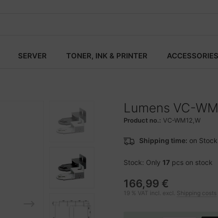
SERVER
TONER, INK & PRINTER
ACCESSORIE
Lumens VC-WM1
Product no.:
VC-WM12,W
Shipping time:
on Stock
Stock: Only
17
pcs on stock
166,99 €
19 % VAT incl. excl.
Shipping costs