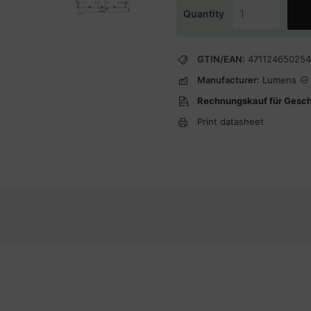
Quantity
GTIN/EAN:
47112465025
Manufacturer:
Lumens
Rechnungskauf für Gesc
Print datasheet