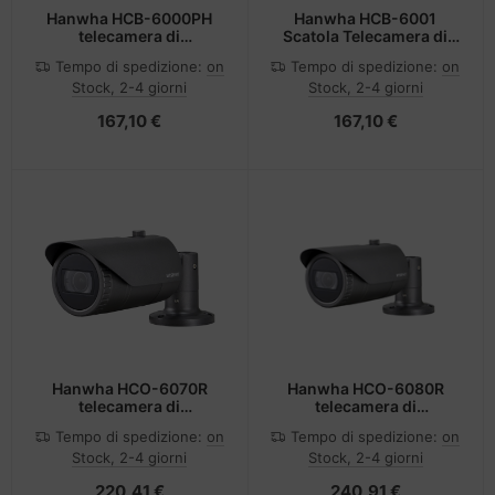
Hanwha HCB-6000PH
Hanwha HCB-6001
telecamera di
Scatola Telecamera di
sorveglianza Capocorda
sicurezza CCTV Interno
Tempo di spedizione:
on
Tempo di spedizione:
on
Telecamera di sicurezza
1920 x 1080 Pixel
Stock, 2-4 giorni
Stock, 2-4 giorni
CCTV Interno 1920 x
1080 Pixel Soffitto
167,10 €
167,10 €
Hanwha HCO-6070R
Hanwha HCO-6080R
telecamera di
telecamera di
sorveglianza Capocorda
sorveglianza Capocorda
Tempo di spedizione:
on
Tempo di spedizione:
on
Telecamera di sicurezza
Telecamera di sicurezza
Stock, 2-4 giorni
Stock, 2-4 giorni
CCTV Interno e esterno
CCTV Interno 1920 x
1920 x 1080 Pixel
1080 Pixel Soffitto/muro
220,41 €
240,91 €
Soffitto/Parete/scrivania