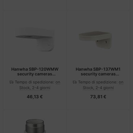
Hanwha SBP-120WMW
Hanwha SBP-137WM1
security cameras
security cameras
mounts & housings
mounts & housings
Tempo di spedizione:
on
Tempo di spedizione:
on
Custodia e supporto
Custodia e supporto
Stock, 2-4 giorni
Stock, 2-4 giorni
46,13 €
73,81 €