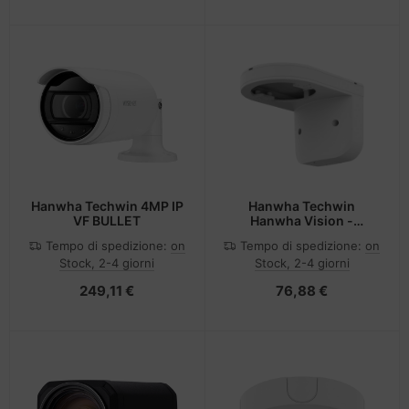
Hanwha Techwin 4MP IP
Hanwha Techwin
VF BULLET
Hanwha Vision -
Kamerahalterung -
Tempo di spedizione:
on
Tempo di spedizione:
on
geeignet für
Stock, 2-4 giorni
Stock, 2-4 giorni
Wandmontage
249,11 €
76,88 €