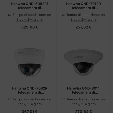
Hanwha QND-6082R1
Hanwha QND-7012R
telecamera di
telecamera di
sorveglianza Cupola
sorveglianza Cupola
Tempo di spedizione:
on
Tempo di spedizione:
on
Telecamera di sicurezza
Telecamera di sicurezza
Stock, 2-4 giorni
Stock, 2-4 giorni
IP 1920 x 1080 Pixel
IP Interno 2560 x 1440
Soffitto
Pixel Soffitto/muro
329,08 €
257,32 €
Hanwha QND-7082R
Hanwha QND-8011
telecamera di
telecamera di
sorveglianza Cupola
sorveglianza Cupola
Tempo di spedizione:
on
Tempo di spedizione:
on
Telecamera di sicurezza
Telecamera di sicurezza
Stock, 2-4 giorni
Stock, 2-4 giorni
IP Interno 2560 x 1440
IP Interno e esterno 2592
Pixel Soffitto/muro
x 1944 Pixel Soffitto
367,01 €
270,64 €