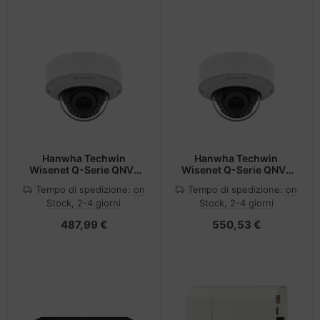
Hanwha Techwin
Hanwha Techwin
Wisenet Q-Serie QNV-
Wisenet Q-Serie QNV-
C8011R Vandal Dome
C9011R Vandal Dome
Tempo di spedizione:
on
Tempo di spedizione:
on
5MP
8MP
Stock, 2-4 giorni
Stock, 2-4 giorni
487,99 €
550,53 €