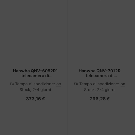
Hanwha QNV-6082R1
Hanwha QNV-7012R
telecamera di
telecamera di
sorveglianza Cupola
sorveglianza Cupola
Tempo di spedizione:
on
Tempo di spedizione:
on
Telecamera di sicurezza
Telecamera di sicurezza
Stock, 2-4 giorni
Stock, 2-4 giorni
IP Interno e esterno 1920
IP Esterno 2560 x 1440
x 1080 Pixel Soffitto
Pixel Soffitto
373,16 €
296,28 €