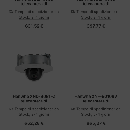
telecamera di
telecamera di
sorveglianza Scatola
sorveglianza Cupola
Tempo di spedizione:
on
Tempo di spedizione:
on
Telecamera di sicurezza
Telecamera di sicurezza
Stock, 2-4 giorni
Stock, 2-4 giorni
IP Interno e esterno 1920
IP Interno e esterno 1920
x 1080 Pixel
x 1080 Pixel Soffitto
631,52 €
397,77 €
Soffitto/muro
Hanwha XND-8081FZ
Hanwha XNF-9010RV
telecamera di
telecamera di
sorveglianza Cupola
sorveglianza Cupola
Tempo di spedizione:
on
Tempo di spedizione:
on
Telecamera di sicurezza
Telecamera di sicurezza
Stock, 2-4 giorni
Stock, 2-4 giorni
IP Interno 2560 x 1920
IP Esterno 3008 x 3008
Pixel Soffitto/muro
Pixel Soffitto/muro
662,28 €
865,27 €