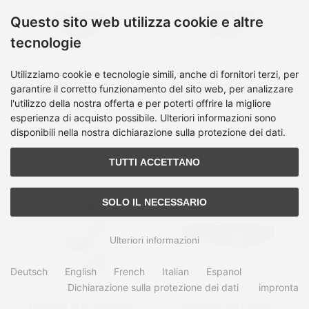
Questo sito web utilizza cookie e altre
tecnologie
Hanwha XNP-6120H
Hanwha XNV-6080R
Utilizziamo cookie e tecnologie simili, anche di fornitori terzi, per
telecamera di
telecamera di
garantire il corretto funzionamento del sito web, per analizzare
sorveglianza Cupola
sorveglianza Cupola
l'utilizzo della nostra offerta e per poterti offrire la migliore
Tempo di spedizione:
on
Tempo di spedizione:
on
Telecamera di sicurezza
Telecamera di sicurezza
Stock, 2-4 giorni
Stock, 2-4 giorni
IP Interno e esterno 1920
IP Interno e esterno 1920
esperienza di acquisto possibile. Ulteriori informazioni sono
x 1080 Pixel Soffitto
x 1080 Pixel Soffitto
disponibili nella nostra dichiarazione sulla protezione dei dati.
1.070,31 €
712,52 €
TUTTI ACCETTANO
SOLO IL NECESSARIO
Ulteriori informazioni
Deutsch
English
French
Italian
Espanol
Dichiarazione sulla protezione dei dati
impronta
Hanwha XNV-C9083R
Hanwha XRN-420S