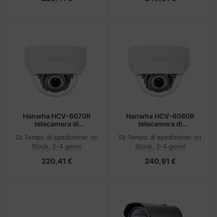
Hanwha HCV-6070R
Hanwha HCV-6080R
telecamera di
telecamera di
sorveglianza Cupola
sorveglianza Cupola
Tempo di spedizione:
on
Tempo di spedizione:
on
Telecamera di sicurezza
Telecamera di sicurezza
Stock, 2-4 giorni
Stock, 2-4 giorni
CCTV Interno 1920 x
CCTV Interno 1920 x
1080 Pixel Soffitto
1080 Pixel Soffitto
220,41 €
240,91 €