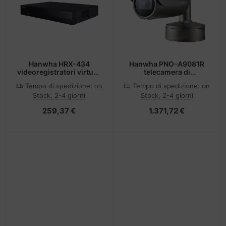
Hanwha HRX-434
Hanwha PNO-A9081R
videoregistratori virtuali
telecamera di
Nero
sorveglianza Capocorda
Tempo di spedizione:
on
Tempo di spedizione:
on
Telecamera di sicurezza
Stock, 2-4 giorni
Stock, 2-4 giorni
IP Esterno 3840 x 2160
Pixel Soffitto/muro
259,37 €
1.371,72 €