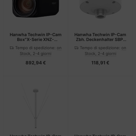
Hanwha Techwin IP-Cam
Hanwha Techwin IP-Cam
Box"X-Serie XNZ-
Zbh. Deckenhalter SBP-
L6320A Motorzoom -
180CMB
Tempo di spedizione:
on
Tempo di spedizione:
on
Netzwerkkamera
Stock, 2-4 giorni
Stock, 2-4 giorni
892,94 €
118,91 €