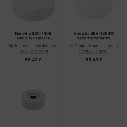
Hanwha SBV-136B
Hanwha SBV-136BW
security cameras
security cameras
mounts & housings
mounts & housings
Tempo di spedizione:
on
Tempo di spedizione:
on
Scatola di giunzione
Scatola di connessione
Stock, 2-4 giorni
Stock, 2-4 giorni
58,43 €
58,43 €