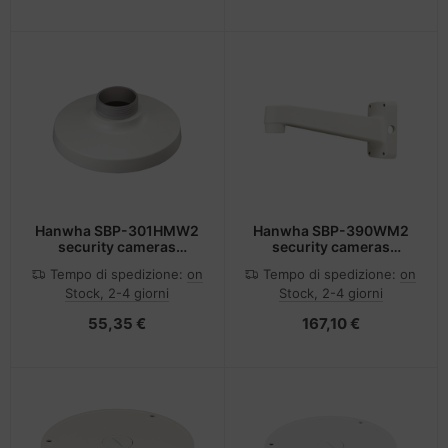
Hanwha SBP-301HMW2
Hanwha SBP-390WM2
security cameras
security cameras
mounts & housings
mounts & housings Base
Tempo di spedizione:
on
Tempo di spedizione:
on
Monte
di montaggio
Stock, 2-4 giorni
Stock, 2-4 giorni
55,35 €
167,10 €