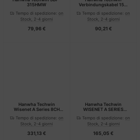
315HMW
Verbindungskabel 15m
RJ12 für modulare
Tempo di spedizione:
on
Tempo di spedizione:
on
Stock, 2-4 giorni
Stock, 2-4 giorni
79,96 €
90,21 €
Hanwha Techwin
Hanwha Techwin
Wisenet A Series 8CH
WISENET A SERIES
PoE NVR Embedded
NETWORK IR 2MP
Tempo di spedizione:
on
Tempo di spedizione:
on
TURRET FLATEYE POE
Stock, 2-4 giorni
Stock, 2-4 giorni
CAMERA, 3MM FIXED
FOCAL LENS,
331,13 €
165,05 €