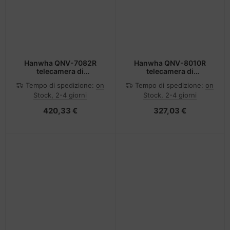
Hanwha QNV-7082R
Hanwha QNV-8010R
telecamera di
telecamera di
sorveglianza Cupola
sorveglianza Cupola
Tempo di spedizione:
on
Tempo di spedizione:
on
Telecamera di sicurezza
Telecamera di sicurezza
Stock, 2-4 giorni
Stock, 2-4 giorni
IP Esterno 2560 x 1440
IP Esterno 2592 x 1944
Pixel Soffitto
Pixel Soffitto
420,33 €
327,03 €