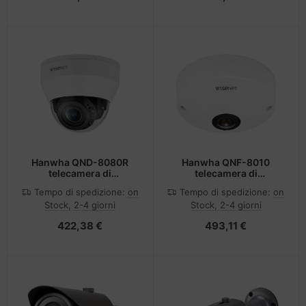
Hanwha QND-8080R
Hanwha QNF-8010
telecamera di
telecamera di
sorveglianza Cupola
sorveglianza Cupola
Tempo di spedizione:
on
Tempo di spedizione:
on
Telecamera di sicurezza
Telecamera di sicurezza
Stock, 2-4 giorni
Stock, 2-4 giorni
IP Esterno 2592 x 1944
IP Interno 2048 x 2048
Pixel Soffitto
Pixel Soffitto
422,38 €
493,11 €