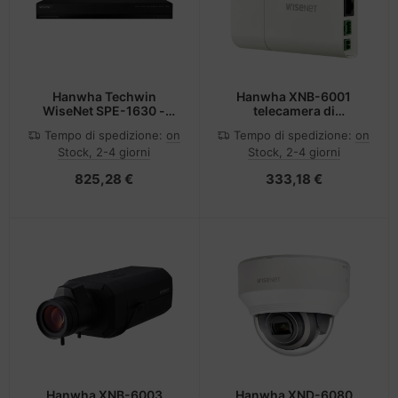
Hanwha Techwin
Hanwha XNB-6001
WiseNet SPE-1630 -
telecamera di
Video-Server
sorveglianza Telecamera
Tempo di spedizione:
on
Tempo di spedizione:
on
di sicurezza IP Interno
Stock, 2-4 giorni
Stock, 2-4 giorni
1920 x 1080 Pixel
825,28 €
333,18 €
Hanwha XNB-6003
Hanwha XND-6080