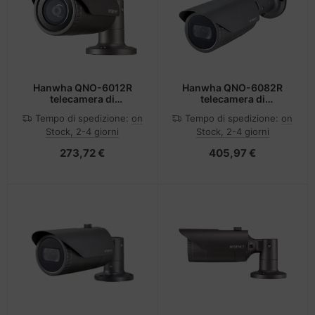
Hanwha QNO-6012R
Hanwha QNO-6082R
telecamera di
telecamera di
sorveglianza Capocorda
sorveglianza Capocorda
Tempo di spedizione:
on
Tempo di spedizione:
on
Telecamera di sicurezza
Telecamera di sicurezza
Stock, 2-4 giorni
Stock, 2-4 giorni
IP Esterno 1920 x 1080
IP Esterno 1920 x 1080
Pixel Soffitto/muro
Pixel Soffitto/muro
273,72 €
405,97 €