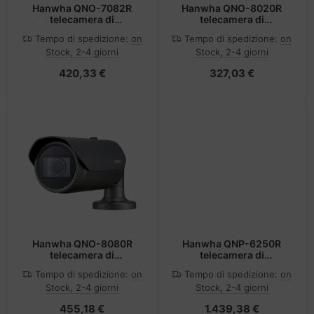
Hanwha QNO-7082R
Hanwha QNO-8020R
telecamera di
telecamera di
sorveglianza Capocorda
sorveglianza Capocorda
Tempo di spedizione:
on
Tempo di spedizione:
on
Telecamera di sicurezza
Telecamera di sicurezza
Stock, 2-4 giorni
Stock, 2-4 giorni
IP Esterno 2560 x 1440
IP Esterno 2592 x 1944
Pixel Soffitto/muro
Pixel Soffitto/muro
420,33 €
327,03 €
Hanwha QNO-8080R
Hanwha QNP-6250R
telecamera di
telecamera di
sorveglianza Capocorda
sorveglianza Cupola
Tempo di spedizione:
on
Tempo di spedizione:
on
Telecamera di sicurezza
Telecamera di sicurezza
Stock, 2-4 giorni
Stock, 2-4 giorni
IP Esterno 2592 x 1944
IP Esterno 1920 x 1080
Pixel Soffitto/muro
Pixel Soffitto/muro
455,18 €
1.439,38 €