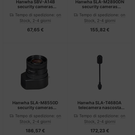
Hanwha SBV-A14B
Hanwha SLA-M2890DN
security cameras
security cameras
mounts & housings
mounts & housings
Tempo di spedizione:
on
Tempo di spedizione:
on
Scatola di connessione
Lente
Stock, 2-4 giorni
Stock, 2-4 giorni
67,65 €
155,82 €
Hanwha SLA-M8550D
Hanwha SLA-T4680A
security cameras
telecamera nascosta
mounts & housings
Nero
Tempo di spedizione:
on
Tempo di spedizione:
on
Lente
Stock, 2-4 giorni
Stock, 2-4 giorni
186,57 €
172,23 €