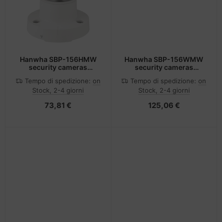
Hanwha SBP-156HMW
Hanwha SBP-156WMW
security cameras
security cameras
mounts & housings
mounts & housings
Tempo di spedizione:
on
Tempo di spedizione:
on
Monte
Monte
Stock, 2-4 giorni
Stock, 2-4 giorni
73,81 €
125,06 €