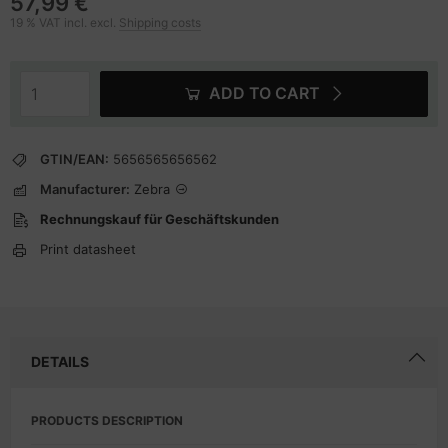
57,99 €
19 % VAT incl. excl.
Shipping costs
ADD TO CART
GTIN/EAN:
5656565656562
Manufacturer:
Zebra
Rechnungskauf für Geschäftskunden
Print datasheet
DETAILS
PRODUCTS DESCRIPTION