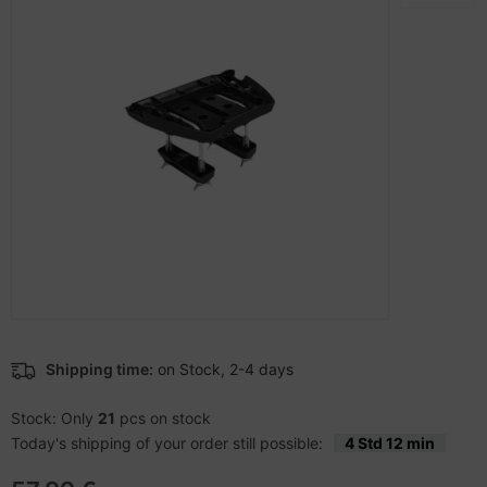
ectrical & Plumbing
nstige Netzwerkgeräte
bbons
dien Magnetisch
sche Tinten Minen
aphics cards
ner
SB Hub
ufwerke CD/DVD/BluRay
ebcams
therboards
behör CD-/DVD-Rohlinge
tzteile
behör divers
tzwerkadapter / Schnittstellen
ocessors
Shipping time:
on Stock, 2-4 days
D & Hard Drives
Stock: Only
21
pcs on stock
behör Mainboards
Today's shipping of your order still possible:
4 Std 12 min