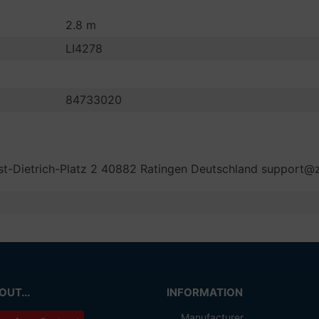
2.8 m
LI4278
84733020
t-Dietrich-Platz 2 40882 Ratingen Deutschland support@
UT...
INFORMATION
Manufacturer