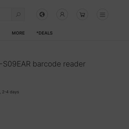
S
MORE
*DEALS
-S09EAR barcode reader
, 2-4 days