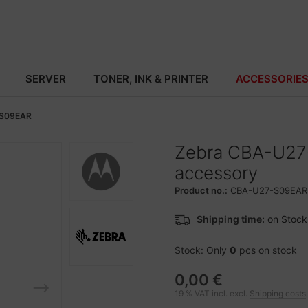
SERVER
TONER, INK & PRINTER
ACCESSORIE
S09EAR
Zebra CBA-U27
accessory
Product no.:
CBA-U27-S09EAR
Shipping time:
on Stock
Stock: Only
0
pcs on stock
0,00 €
19 % VAT incl. excl.
Shipping costs