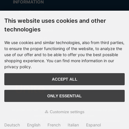
INFORMATION
Manufacturer
This website uses cookies and other
Shipping costs
technologies
Payment Methods
about OCTO IT
We use cookies and similar technologies, also from third parties,
Sitemap
to ensure the proper functioning of the website, to analyze the
use of our offer and to be able to offer you the best possible
shopping experience. You can find more information in our
privacy policy.
PARTNER
ACCEPT ALL
ONLY ESSENTIAL
All prices incl. VAT. plus
shipping and handling
. The crossed out prices
Customize settings
correspond to the price at OCTO24.com.
OCTO24.com © 2026 | Template © 2009-2026 by modified eCommerce
Deutsch
English
French
Italian
Espanol
Shopsoftware