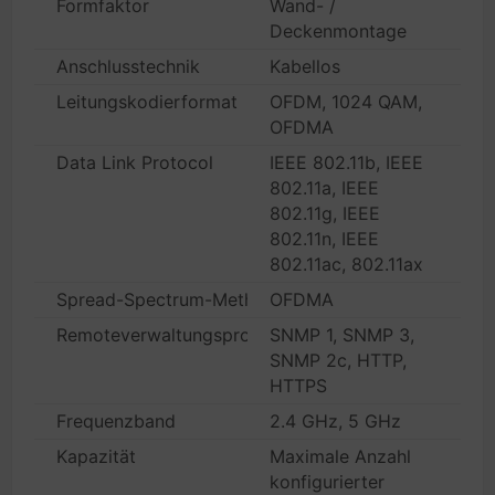
Formfaktor
Wand- /
Deckenmontage
Anschlusstechnik
Kabellos
Leitungskodierformat
OFDM, 1024 QAM,
OFDMA
Data Link Protocol
IEEE 802.11b, IEEE
802.11a, IEEE
802.11g, IEEE
802.11n, IEEE
802.11ac, 802.11ax
Spread-Spectrum-Methode
OFDMA
Remoteverwaltungsprotokoll
SNMP 1, SNMP 3,
SNMP 2c, HTTP,
HTTPS
Frequenzband
2.4 GHz, 5 GHz
Kapazität
Maximale Anzahl
konfigurierter