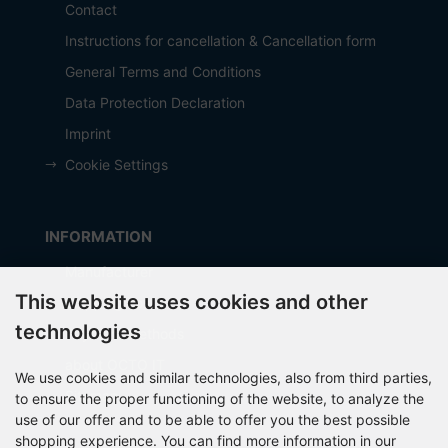
Contact
Instructions for cancellation & Cancellation form
General Terms and Conditions
Data Protection Declaration
Imprint
Cookie Settings
INFORMATION
Manufacturer
This website uses cookies and other
Shipping costs
technologies
Payment Methods
about OCTO IT
We use cookies and similar technologies, also from third parties,
Sitemap
to ensure the proper functioning of the website, to analyze the
use of our offer and to be able to offer you the best possible
shopping experience. You can find more information in our