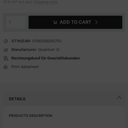
19 % VAT incl. excl.
Shipping costs
ADD TO CART
GTIN/EAN:
0768268045750
Manufacturer:
Quantum
Rechnungskauf für Geschäftskunden
Print datasheet
DETAILS
PRODUCTS DESCRIPTION