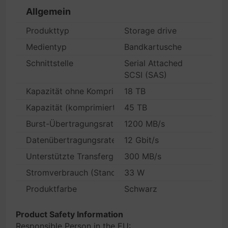
Allgemein
Produkttyp
Storage drive
Medientyp
Bandkartusche
Schnittstelle
Serial Attached
SCSI (SAS)
Kapazität ohne Komprimierung
18 TB
Kapazität (komprimiert)
45 TB
Burst-Übertragungsrate
1200 MB/s
Datenübertragungsrate
12 Gbit/s
Unterstützte Transfergeschwindigkeit (Systemeigen
300 MB/s
Stromverbrauch (Standardbetrieb)
33 W
Produktfarbe
Schwarz
Product Safety Information
Responsible Person in the EU: