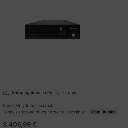
-Server
ectrical & Plumbing
nstige Netzwerkgeräte
bbons
dien Magnetisch
sche Tinten Minen
 Accessories
aphics cards
ner
SB Hub
oto & Video
ufwerke CD/DVD/BluRay
ebcams
ojector
therboards
behör CD-/DVD-Rohlinge
ojector accessories
tzteile
behör divers
anner Zubehör
tzwerkadapter / Schnittstellen
blet accessories
ocessors
Shipping time:
on Stock, 2-4 days
splay accessories
D & Hard Drives
Stock: Only
5
pcs on stock
Today's shipping of your order still possible:
5 Std 36 min
behör Mainboards
8.406,99 €