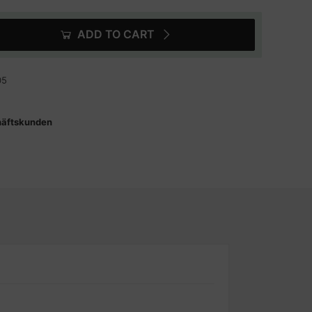
ADD TO CART
05
häftskunden