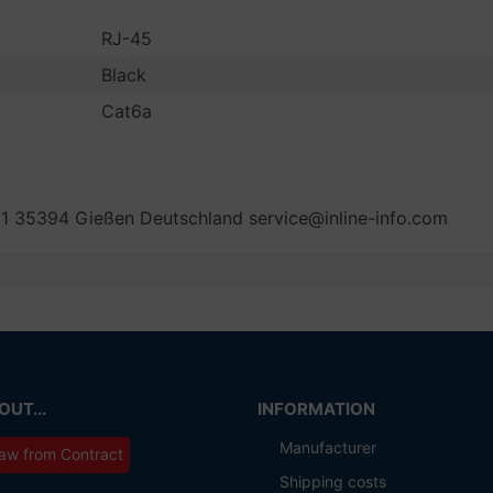
RJ-45
Black
Cat6a
 35394 Gießen Deutschland service@inline-info.com
UT...
INFORMATION
Manufacturer
aw from Contract
Shipping costs