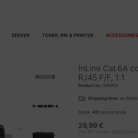
SERVER
TONER, INK & PRINTER
ACCESSORIE
InLine Cat.6A c
RJ45 F/F, 1:1
Product no.:
69990V
Shipping time:
on Stock
Stock:
411
pcs on stock
29,99 €
19 % VAT incl. excl.
Shipping costs